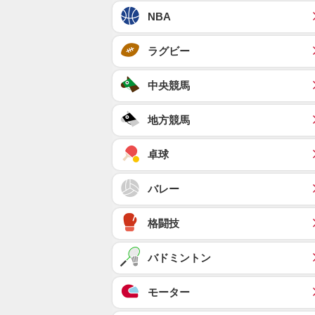
NBA
ラグビー
中央競馬
地方競馬
卓球
バレー
格闘技
バドミントン
モーター