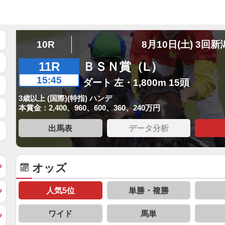
10R
8月10日(土) 3回新
11R
ＢＳＮ賞（L）
15:45
ダート 左・1,800m 15頭
3歳以上 (国際)(特指) ハンデ
本賞金：2,400、960、600、360、240万円
出馬表
データ分析
オッズ
人気5位
単勝・複勝
ワイド
馬単