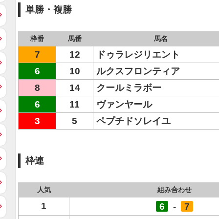
単勝・複勝
枠番
馬番
馬名
7
12
ドゥラレジリエント
6
10
ルクスフロンティア
8
14
クールミラボー
6
11
ヴァンヤール
3
5
ペプチドソレイユ
枠連
人気
組み合わせ
1
6
-
7