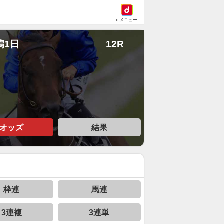
dメニュー
潟1日
12R
オッズ
結果
枠連
馬連
3連複
3連単