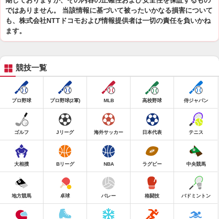
期しておりますが、その内容の正確性および安全性を保証するもの
ではありません。 当該情報に基づいて被ったいかなる損害について
も、株式会社NTTドコモおよび情報提供者は一切の責任を負いかね
ます。
競技一覧
プロ野球
プロ野球(2軍)
MLB
高校野球
侍ジャパン
ゴルフ
Jリーグ
海外サッカー
日本代表
テニス
大相撲
Bリーグ
NBA
ラグビー
中央競馬
地方競馬
卓球
バレー
格闘技
バドミントン