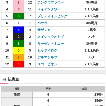
3
8
12
テンクウフラワー
3/4馬身
4
8
11
メイデンタワー
1 1/2馬身
5
6
7
プリティインピンク
2 1/2馬身
6
1
1
バサラ
3/4馬身
7
4
4
サザンカ
2馬身
8
2
2
メイショウオトギ
ハナ
9
6
8
リーゼントミニー
3/4馬身
10
5
5
セッテイロク
1 1/2馬身
11
7
10
デルマシルフ
ハナ
12
3
3
スコーピオン
2 1/2馬身
払戻金
種類
馬番
金額
単勝
6
230円
6
150円