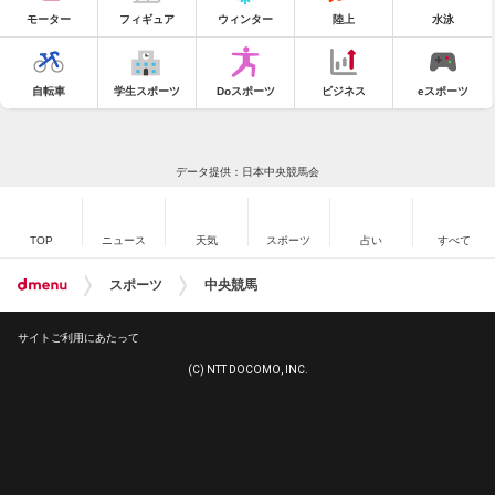
モーター
フィギュア
ウィンター
陸上
水泳
自転車
学生スポーツ
Doスポーツ
ビジネス
eスポーツ
データ提供：日本中央競馬会
TOP
ニュース
天気
スポーツ
占い
すべて
スポーツ
中央競馬
サイトご利用にあたって
(C) NTT DOCOMO, INC.