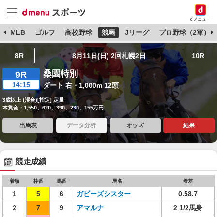
dメニュー
球
MLB
ゴルフ
高校野球
競馬
Jリーグ
プロ野球（2軍）
8R
8月11日(日) 2回札幌2日
10R
桑園特別
9R
14:15
ダート 右・1,000m 12頭
3歳以上 (混合)[指定] 定量
本賞金：1,550、620、390、230、155万円
出馬表
データ分析
オッズ
結果
競走成績
着順
枠番
馬番
馬名
着差
1
5
6
ガビーズシスター
0.58.7
2
7
9
アマルナ
2 1/2馬身