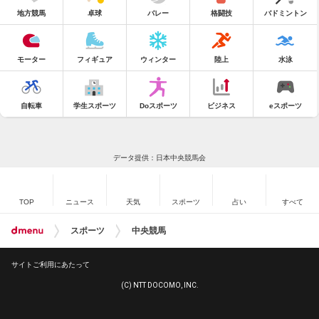
地方競馬
卓球
バレー
格闘技
バドミントン
モーター
フィギュア
ウィンター
陸上
水泳
自転車
学生スポーツ
Doスポーツ
ビジネス
eスポーツ
データ提供：日本中央競馬会
TOP
ニュース
天気
スポーツ
占い
すべて
スポーツ
中央競馬
サイトご利用にあたって
(C) NTT DOCOMO, INC.