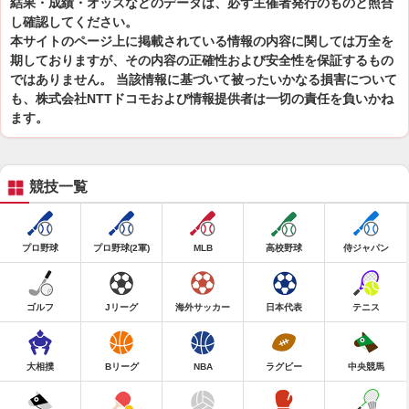
結果・成績・オッズなどのデータは、必ず主催者発行のものと照合
し確認してください。
本サイトのページ上に掲載されている情報の内容に関しては万全を
期しておりますが、その内容の正確性および安全性を保証するもの
ではありません。 当該情報に基づいて被ったいかなる損害について
も、株式会社NTTドコモおよび情報提供者は一切の責任を負いかね
ます。
競技一覧
プロ野球
プロ野球(2軍)
MLB
高校野球
侍ジャパン
ゴルフ
Jリーグ
海外サッカー
日本代表
テニス
大相撲
Bリーグ
NBA
ラグビー
中央競馬