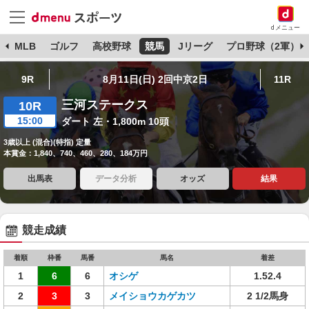
dメニュー
球
MLB
ゴルフ
高校野球
競馬
Jリーグ
プロ野球（2軍）
9R
8月11日(日) 2回中京2日
11R
三河ステークス
10R
15:00
ダート 左・1,800m 10頭
3歳以上 (混合)(特指) 定量
本賞金：1,840、740、460、280、184万円
出馬表
データ分析
オッズ
結果
競走成績
着順
枠番
馬番
馬名
着差
1
6
6
オシゲ
1.52.4
2
3
3
メイショウカゲカツ
2 1/2馬身