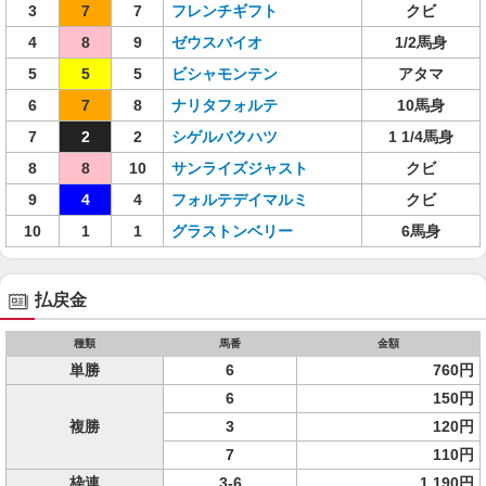
3
7
7
フレンチギフト
クビ
4
8
9
ゼウスバイオ
1/2馬身
5
5
5
ビシャモンテン
アタマ
6
7
8
ナリタフォルテ
10馬身
7
2
2
シゲルバクハツ
1 1/4馬身
8
8
10
サンライズジャスト
クビ
9
4
4
フォルテデイマルミ
クビ
10
1
1
グラストンベリー
6馬身
払戻金
種類
馬番
金額
単勝
6
760円
6
150円
複勝
3
120円
7
110円
枠連
3-6
1,190円