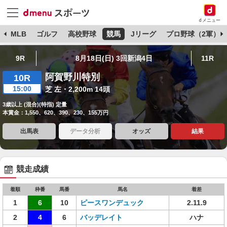
dメニュー
球
MLB
ゴルフ
高校野球
競馬
Jリーグ
プロ野球（2軍）
9R
8月18日(日) 3回新潟4日
11R
阿賀野川特別
10R
15:00
芝 左・2,200m 14頭
3歳以上 (混合)(特指) 定量
本賞金：1,550、620、390、230、155万円
出馬表
データ分析
オッズ
結果
競走成績
着順
枠番
馬番
馬名
着差
1
6
10
ピースワンデュック
2.11.9
2
4
6
バッデレイト
ハナ