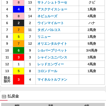
3
8
13
サトノシュトラーセ
クビ
4
4
5
アスクナイスショー
1馬身
5
8
14
ネビュルーズ
4馬身
6
2
2
ウインマイルート
ハナ
7
7
11
タガノバルコス
2馬身
8
5
7
リニュー
1馬身
9
7
12
オリエンタルナイト
9馬身
10
6
9
シルバープリペット
3/4馬身
11
3
3
シャインユニバンス
3馬身
12
1
1
レッドエンヴィー
4馬身
13
5
8
コロンドール
1馬身
競走
3
4
マイネルトルファン
除外
払戻金
種類
馬番
金額