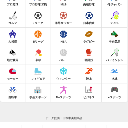
プロ野球
プロ野球(2軍)
MLB
高校野球
侍ジャパン
ゴルフ
Jリーグ
海外サッカー
日本代表
テニス
大相撲
Bリーグ
NBA
ラグビー
中央競馬
地方競馬
卓球
バレー
格闘技
バドミントン
モーター
フィギュア
ウィンター
陸上
水泳
自転車
学生スポーツ
Doスポーツ
ビジネス
eスポーツ
データ提供：日本中央競馬会