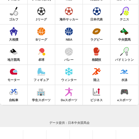
ゴルフ
Jリーグ
海外サッカー
日本代表
テニス
大相撲
Bリーグ
NBA
ラグビー
中央競馬
地方競馬
卓球
バレー
格闘技
バドミントン
モーター
フィギュア
ウィンター
陸上
水泳
自転車
学生スポーツ
Doスポーツ
ビジネス
eスポーツ
データ提供：日本中央競馬会