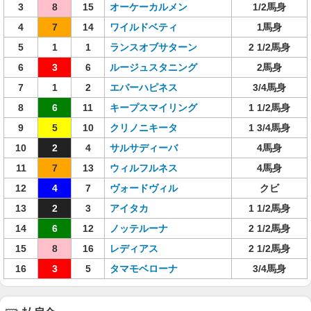
3
8
15
オーケーカルメン
1/2馬身
4
7
14
ワイルドベティ
1馬身
5
1
1
ランスオブサターン
2 1/2馬身
6
3
6
ルージュスタニング
2馬身
7
1
2
エバーハピネス
3/4馬身
8
6
11
キープスマイリング
1 1/2馬身
9
5
10
クリノニキータ
1 3/4馬身
10
2
4
サルサディーバ
4馬身
11
7
13
ウィルフルネス
4馬身
12
4
7
ヴォードヴィル
クビ
13
2
3
アイタカ
1 1/2馬身
14
6
12
ノッテルーナ
2 1/2馬身
15
8
16
レディアス
2 1/2馬身
16
3
5
タマモベローナ
3/4馬身