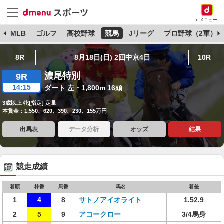
dメニュー
球
MLB
ゴルフ
高校野球
競馬
Jリーグ
プロ野球（2軍）
8R
8月18日(日) 2回中京4日
10R
濃尾特別
9R
14:15
ダート 左・1,800m 16頭
3歳以上 牝[指定] 定量
本賞金：1,550、620、390、230、155万円
出馬表
データ分析
オッズ
結果
競走成績
着順
枠番
馬番
馬名
着差
1
4
8
サトノアイオライト
1.52.9
2
5
9
アコークロー
3/4馬身