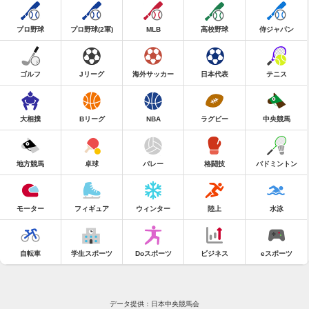
プロ野球
プロ野球(2軍)
MLB
高校野球
侍ジャパン
ゴルフ
Jリーグ
海外サッカー
日本代表
テニス
大相撲
Bリーグ
NBA
ラグビー
中央競馬
地方競馬
卓球
バレー
格闘技
バドミントン
モーター
フィギュア
ウィンター
陸上
水泳
自転車
学生スポーツ
Doスポーツ
ビジネス
eスポーツ
データ提供：日本中央競馬会