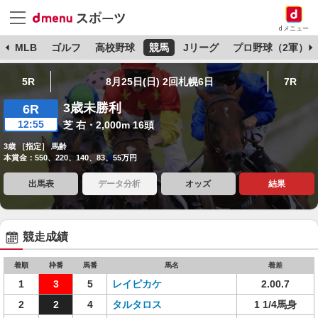
dメニュー
球
MLB
ゴルフ
高校野球
競馬
Jリーグ
プロ野球（2軍）
5R
8月25日(日) 2回札幌6日
7R
3歳未勝利
6R
12:55
芝 右・2,000m 16頭
3歳 ［指定］ 馬齢
本賞金：550、220、140、83、55万円
出馬表
データ分析
オッズ
結果
競走成績
着順
枠番
馬番
馬名
着差
1
3
5
レイピカケ
2.00.7
2
2
4
タルタロス
1 1/4馬身