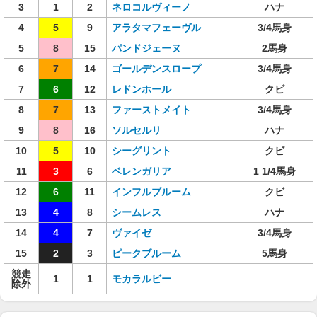
3
1
2
ネロコルヴィーノ
ハナ
4
5
9
アラタマフェーヴル
3/4馬身
5
8
15
パンドジェーヌ
2馬身
6
7
14
ゴールデンスロープ
3/4馬身
7
6
12
レドンホール
クビ
8
7
13
ファーストメイト
3/4馬身
9
8
16
ソルセルリ
ハナ
10
5
10
シーグリント
クビ
11
3
6
ベレンガリア
1 1/4馬身
12
6
11
インフルブルーム
クビ
13
4
8
シームレス
ハナ
14
4
7
ヴァイゼ
3/4馬身
15
2
3
ピークブルーム
5馬身
競走
1
1
モカラルビー
除外