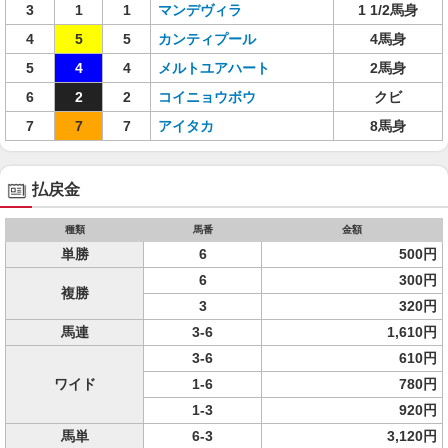
3
1
1
マンデヴィラ
1 1/2馬身
4
5
5
カンティプール
4馬身
5
4
4
メルトユアハート
2馬身
6
2
2
コイニョウボウ
クビ
7
7
7
アイタカ
8馬身
払戻金
種類
馬番
金額
単勝
6
500円
6
300円
複勝
3
320円
馬連
3-6
1,610円
3-6
610円
ワイド
1-6
780円
1-3
920円
馬単
6-3
3,120円