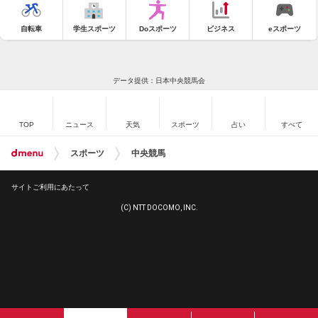
自転車
学生スポーツ
Doスポーツ
ビジネス
eスポーツ
データ提供：日本中央競馬会
TOP
ニュース
天気
スポーツ
占い
すべて
スポーツ
中央競馬
サイトご利用にあたって
(C) NTT DOCOMO, INC.