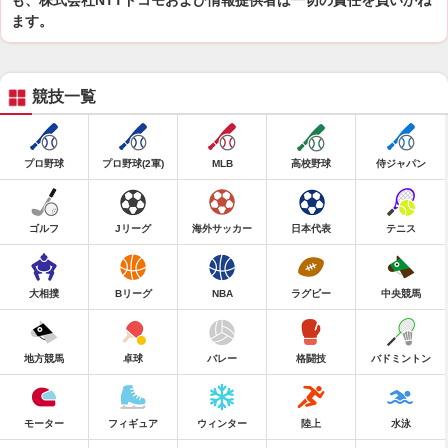
も、株式会社NTTドコモおよび情報提供者は一切の責任を負いかね
ます。
競技一覧
プロ野球
プロ野球(2軍)
MLB
高校野球
侍ジャパン
ゴルフ
Jリーグ
海外サッカー
日本代表
テニス
大相撲
Bリーグ
NBA
ラグビー
中央競馬
地方競馬
卓球
バレー
格闘技
バドミントン
モーター
フィギュア
ウィンター
陸上
水泳