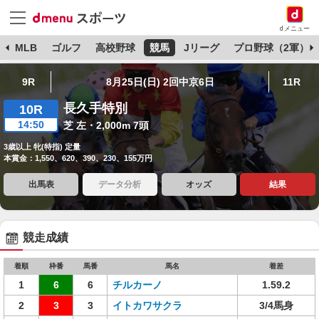
dメニュー
球
MLB
ゴルフ
高校野球
競馬
Jリーグ
プロ野球（2軍）
9R
8月25日(日) 2回中京6日
11R
長久手特別
10R
14:50
芝 左・2,000m 7頭
3歳以上 牝(特指) 定量
本賞金：1,550、620、390、230、155万円
出馬表
データ分析
オッズ
結果
競走成績
着順
枠番
馬番
馬名
着差
1
6
6
チルカーノ
1.59.2
2
3
3
イトカワサクラ
3/4馬身