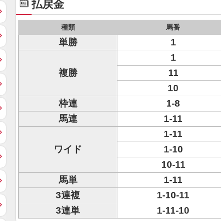
払戻金
種類
馬番
単勝
1
1
複勝
11
10
枠連
1-8
馬連
1-11
1-11
ワイド
1-10
10-11
馬単
1-11
3連複
1-10-11
3連単
1-11-10