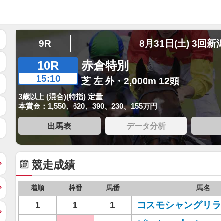
9R
8月31日(土) 3回新
10R
赤倉特別
15:10
芝 左 外・2,000m 12頭
3歳以上 (混合)(特指) 定量
本賞金：1,550、620、390、230、155万円
出馬表
データ分析
競走成績
着順
枠番
馬番
馬名
1
1
1
コスモシャングリラ