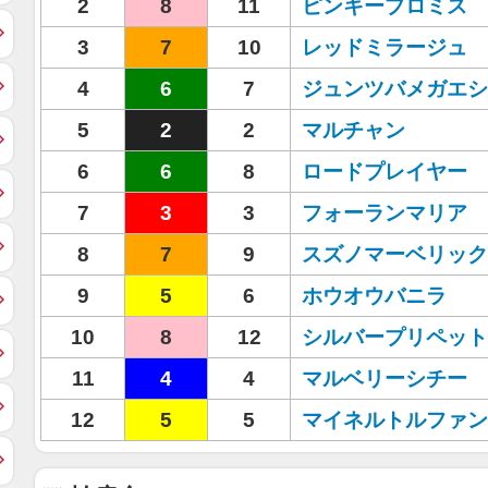
2
8
11
ピンキープロミス
3
7
10
レッドミラージュ
4
6
7
ジュンツバメガエシ
5
2
2
マルチャン
6
6
8
ロードプレイヤー
7
3
3
フォーランマリア
8
7
9
スズノマーベリック
9
5
6
ホウオウバニラ
10
8
12
シルバープリペット
11
4
4
マルベリーシチー
12
5
5
マイネルトルファン