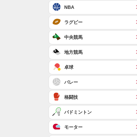
NBA
ラグビー
中央競馬
地方競馬
卓球
バレー
格闘技
バドミントン
モーター