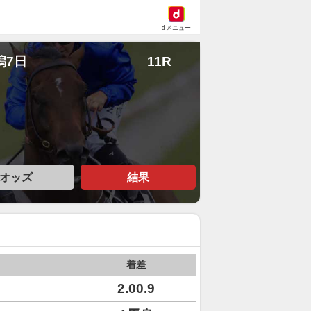
dメニュー
潟7日
11R
オッズ
結果
着差
2.00.9