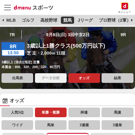
dメニュー
球
MLB
ゴルフ
高校野球
競馬
Jリーグ
プロ野球（2軍）
7R
9月8日(日) 3回中京2日
9R
3歳以上1勝クラス(500万円以下)
8R
13:50
芝 左・2,000m 11頭
3歳以上 (混合)[指定] 定量
本賞金：800、320、200、120、80万円
出馬表
データ分析
オッズ
結果
オッズ
人気5位
単勝・複勝
枠連
馬連
ワイド
馬単
3連複
3連単