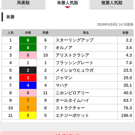
馬番順
単勝人気順
複勝人気順
単勝
2024年9月8日 14:10更新
人気
枠番
馬番
馬名
単勝
1
6
6
スターリングアップ
2.2
2
6
7
オルノア
3.6
3
8
10
アリストクラシア
4.3
4
1
1
フラッシングレート
7.6
5
2
2
メイショウヒュウガ
23.5
6
3
3
ジャマン
25.0
7
4
4
マハナ
35.1
8
8
11
ニホンピロアリー
40.5
9
7
9
オールタイムハイ
63.7
10
7
8
ストラクチャー
76.3
11
5
5
エナジーポケット
196.4