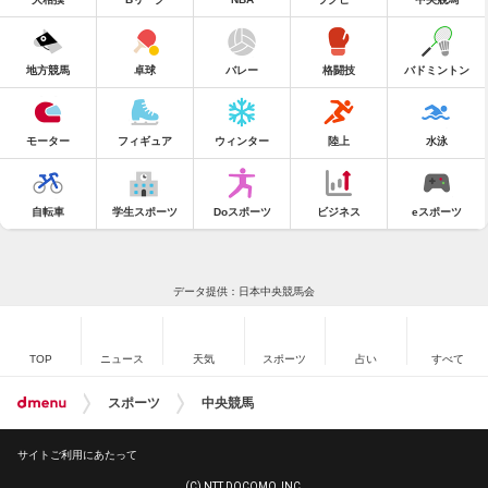
地方競馬
卓球
バレー
格闘技
バドミントン
モーター
フィギュア
ウィンター
陸上
水泳
自転車
学生スポーツ
Doスポーツ
ビジネス
eスポーツ
データ提供：日本中央競馬会
TOP
ニュース
天気
スポーツ
占い
すべて
スポーツ
中央競馬
サイトご利用にあたって
(C) NTT DOCOMO, INC.