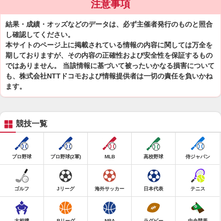
注意事項
結果・成績・オッズなどのデータは、必ず主催者発行のものと照合
し確認してください。
本サイトのページ上に掲載されている情報の内容に関しては万全を
期しておりますが、その内容の正確性および安全性を保証するもの
ではありません。 当該情報に基づいて被ったいかなる損害について
も、株式会社NTTドコモおよび情報提供者は一切の責任を負いかね
ます。
競技一覧
プロ野球
プロ野球(2軍)
MLB
高校野球
侍ジャパン
ゴルフ
Jリーグ
海外サッカー
日本代表
テニス
大相撲
Bリーグ
NBA
ラグビー
中央競馬