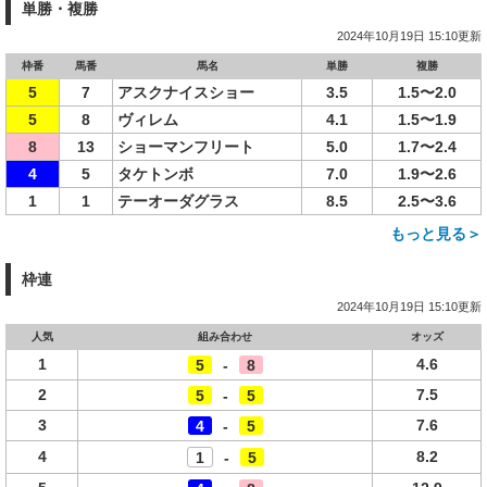
単勝・複勝
2024年10月19日 15:10更新
枠番
馬番
馬名
単勝
複勝
5
7
アスクナイスショー
3.5
1.5〜2.0
5
8
ヴィレム
4.1
1.5〜1.9
8
13
ショーマンフリート
5.0
1.7〜2.4
4
5
タケトンボ
7.0
1.9〜2.6
1
1
テーオーダグラス
8.5
2.5〜3.6
もっと見る＞
枠連
2024年10月19日 15:10更新
人気
組み合わせ
オッズ
1
4.6
5
-
8
2
7.5
5
-
5
3
7.6
4
-
5
4
8.2
1
-
5