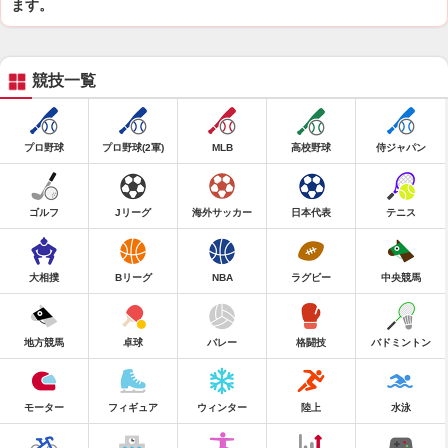
ます。
競技一覧
プロ野球
プロ野球(2軍)
MLB
高校野球
侍ジャパン
ゴルフ
Jリーグ
海外サッカー
日本代表
テニス
大相撲
Bリーグ
NBA
ラグビー
中央競馬
地方競馬
卓球
バレー
格闘技
バドミントン
モーター
フィギュア
ウィンター
陸上
水泳