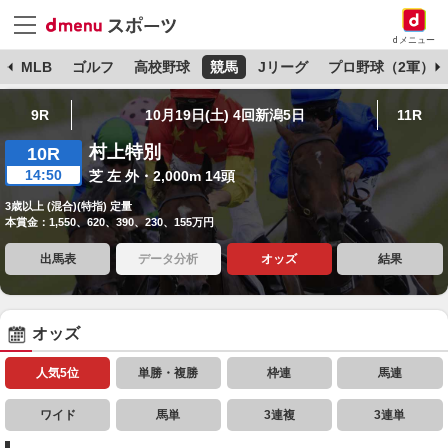
dメニュー
球
MLB
ゴルフ
高校野球
競馬
Jリーグ
プロ野球（2軍）
9R
10月19日(土) 4回新潟5日
11R
村上特別
10R
14:50
芝 左 外・2,000m 14頭
3歳以上 (混合)(特指) 定量
本賞金：1,550、620、390、230、155万円
出馬表
データ分析
オッズ
結果
オッズ
人気5位
単勝・複勝
枠連
馬連
ワイド
馬単
3連複
3連単