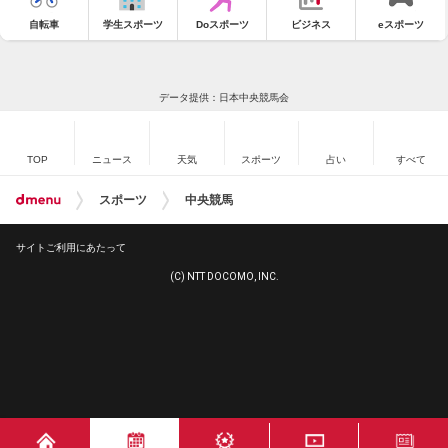
自転車
学生スポーツ
Doスポーツ
ビジネス
eスポーツ
データ提供：日本中央競馬会
TOP
ニュース
天気
スポーツ
占い
すべて
スポーツ
中央競馬
サイトご利用にあたって
(C) NTT DOCOMO, INC.