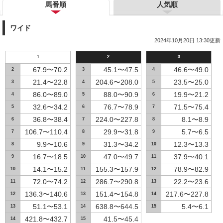
馬番順
人気順
ワイド
2024年10月20日 13:30更新
1
2
3
67.9〜70.2
45.1〜47.5
46.6〜49.0
2
3
4
21.4〜22.8
204.6〜208.0
23.5〜25.0
3
4
5
86.0〜89.0
88.0〜90.9
19.9〜21.2
4
5
6
32.6〜34.2
76.7〜78.9
71.5〜75.4
5
6
7
36.8〜38.4
224.0〜227.8
8.1〜8.9
6
7
8
106.7〜110.4
29.9〜31.8
5.7〜6.5
7
8
9
9.9〜10.6
31.3〜34.2
12.3〜13.3
8
9
10
16.7〜18.5
47.0〜49.7
37.9〜40.1
9
10
11
14.1〜15.2
155.3〜157.9
78.9〜82.9
10
11
12
72.0〜74.2
286.7〜290.8
22.2〜23.6
11
12
13
136.3〜140.6
151.4〜154.8
217.6〜227.8
12
13
14
51.1〜53.1
638.8〜644.5
5.4〜6.1
13
14
15
421.8〜432.7
41.5〜45.4
14
15