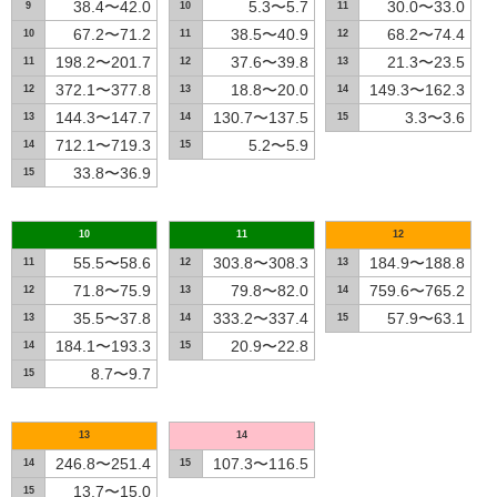
38.4〜42.0
5.3〜5.7
30.0〜33.0
9
10
11
67.2〜71.2
38.5〜40.9
68.2〜74.4
10
11
12
198.2〜201.7
37.6〜39.8
21.3〜23.5
11
12
13
372.1〜377.8
18.8〜20.0
149.3〜162.3
12
13
14
144.3〜147.7
130.7〜137.5
3.3〜3.6
13
14
15
712.1〜719.3
5.2〜5.9
14
15
33.8〜36.9
15
10
11
12
55.5〜58.6
303.8〜308.3
184.9〜188.8
11
12
13
71.8〜75.9
79.8〜82.0
759.6〜765.2
12
13
14
35.5〜37.8
333.2〜337.4
57.9〜63.1
13
14
15
184.1〜193.3
20.9〜22.8
14
15
8.7〜9.7
15
13
14
246.8〜251.4
107.3〜116.5
14
15
13.7〜15.0
15