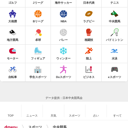
ゴルフ
Jリーグ
海外サッカー
日本代表
テニス
大相撲
Bリーグ
NBA
ラグビー
中央競馬
地方競馬
卓球
バレー
格闘技
バドミントン
モーター
フィギュア
ウィンター
陸上
水泳
自転車
学生スポーツ
Doスポーツ
ビジネス
eスポーツ
データ提供：日本中央競馬会
TOP
ニュース
天気
スポーツ
占い
すべて
スポーツ
中央競馬