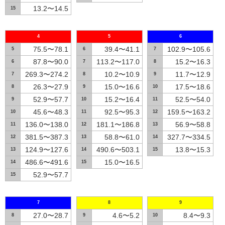
13.2〜14.5
15
4
5
6
75.5〜78.1
39.4〜41.1
102.9〜105.6
5
6
7
87.8〜90.0
113.2〜117.0
15.2〜16.3
6
7
8
269.3〜274.2
10.2〜10.9
11.7〜12.9
7
8
9
26.3〜27.9
15.0〜16.6
17.5〜18.6
8
9
10
52.9〜57.7
15.2〜16.4
52.5〜54.0
9
10
11
45.6〜48.3
92.5〜95.3
159.5〜163.2
10
11
12
136.0〜138.0
181.1〜186.8
56.9〜58.8
11
12
13
381.5〜387.3
58.8〜61.0
327.7〜334.5
12
13
14
124.9〜127.6
490.6〜503.1
13.8〜15.3
13
14
15
486.6〜491.6
15.0〜16.5
14
15
52.9〜57.7
15
7
8
9
27.0〜28.7
4.6〜5.2
8.4〜9.3
8
9
10