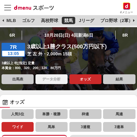
dメニュー
球
MLB
ゴルフ
高校野球
競馬
Jリーグ
プロ野球（2軍）
6R
10月20日(日) 4回新潟6日
8R
3歳以上1勝クラス(500万円以下)
7R
13:05
芝 左 外・2,000m 15頭
3歳以上 牝[指定] 定量
本賞金：800、320、200、120、80万円
出馬表
データ分析
オッズ
結果
オッズ
人気5位
単勝・複勝
枠連
馬連
ワイド
馬単
3連複
3連単