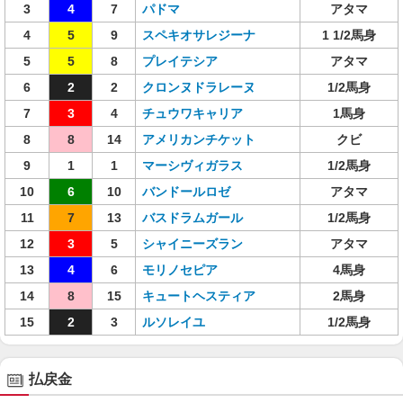
3
4
7
パドマ
アタマ
4
5
9
スペキオサレジーナ
1 1/2馬身
5
5
8
プレイテシア
アタマ
6
2
2
クロンヌドラレーヌ
1/2馬身
7
3
4
チュウワキャリア
1馬身
8
8
14
アメリカンチケット
クビ
9
1
1
マーシヴィガラス
1/2馬身
10
6
10
バンドールロゼ
アタマ
11
7
13
バスドラムガール
1/2馬身
12
3
5
シャイニーズラン
アタマ
13
4
6
モリノセピア
4馬身
14
8
15
キュートヘスティア
2馬身
15
2
3
ルソレイユ
1/2馬身
払戻金