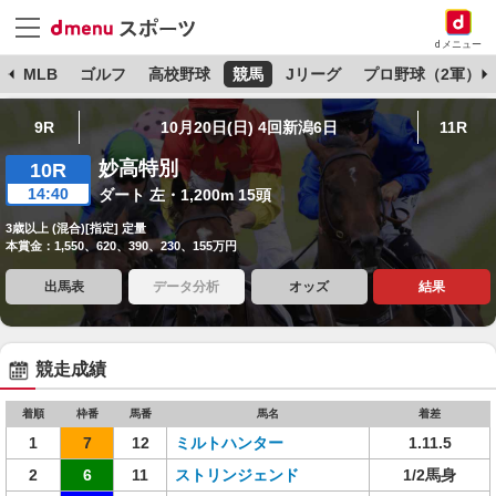
dメニュー
球
MLB
ゴルフ
高校野球
競馬
Jリーグ
プロ野球（2軍）
9R
10月20日(日) 4回新潟6日
11R
妙高特別
10R
14:40
ダート 左・1,200m 15頭
3歳以上 (混合)[指定] 定量
本賞金：1,550、620、390、230、155万円
出馬表
データ分析
オッズ
結果
競走成績
着順
枠番
馬番
馬名
着差
1
7
12
ミルトハンター
1.11.5
2
6
11
ストリンジェンド
1/2馬身