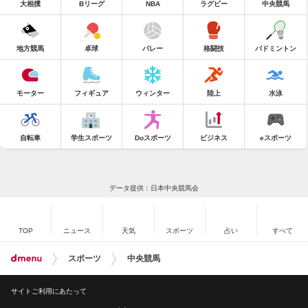
大相撲
Bリーグ
NBA
ラグビー
中央競馬
地方競馬
卓球
バレー
格闘技
バドミントン
モーター
フィギュア
ウィンター
陸上
水泳
自転車
学生スポーツ
Doスポーツ
ビジネス
eスポーツ
データ提供：日本中央競馬会
TOP
ニュース
天気
スポーツ
占い
すべて
スポーツ
中央競馬
サイトご利用にあたって