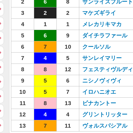
2
6
8
サンライズプルート
3
2
2
マケズギライ
4
1
1
メレカリキマカ
5
6
9
ダイチラファール
6
7
10
クールソル
7
4
5
サンレイマリー
8
8
12
フェスティヴルディ
9
5
6
ニシノヴィヴィ
10
5
7
イロハニオエ
11
8
13
ビナカントー
12
4
4
グリントリッター
13
7
11
ヴォルスパシアル