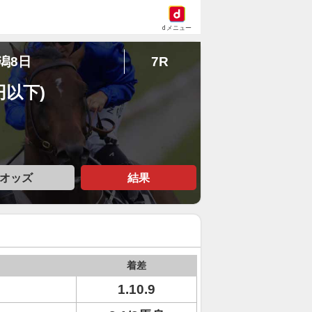
dメニュー
新潟8日
7R
円以下)
オッズ
結果
着差
1.10.9