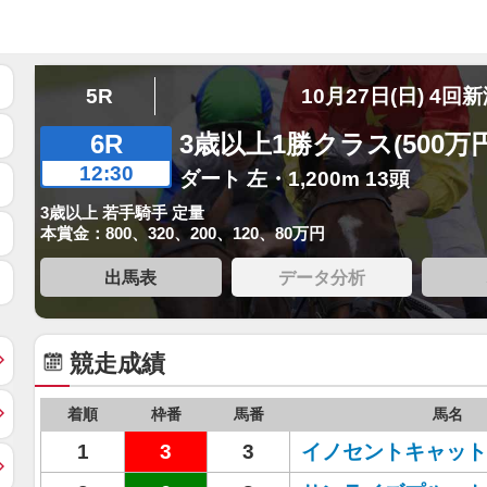
5R
10月27日(日) 4回
6R
3歳以上1勝クラス(500万
12:30
ダート 左・1,200m 13頭
3歳以上 若手騎手 定量
本賞金：800、320、200、120、80万円
出馬表
データ分析
競走成績
着順
枠番
馬番
馬名
1
3
3
イノセントキャット