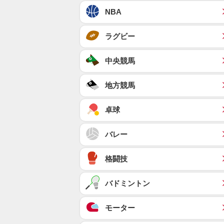
NBA
ラグビー
中央競馬
地方競馬
卓球
バレー
格闘技
バドミントン
モーター