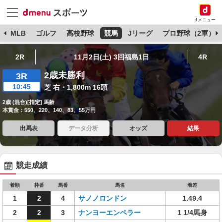
dメニュー
球
MLB
ゴルフ
高校野球
競馬
Jリーグ
プロ野球（2軍）
2R
11月2日(土) 3回福島1日
4R
2歳未勝利
3R
10:45
芝 右・1,800m 16頭
2歳 (混合)[指定] 馬齢
本賞金：550、220、140、83、55万円
出馬表
データ分析
オッズ
結果
競走成績
着順
枠番
馬番
馬名
着差
1
2
4
サノノロンドン
1.49.4
2
2
3
ナンヨーエンペラー
1 1/4馬身