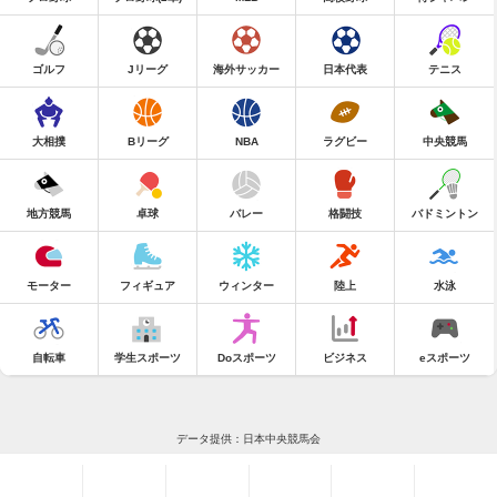
ゴルフ
Jリーグ
海外サッカー
日本代表
テニス
大相撲
Bリーグ
NBA
ラグビー
中央競馬
地方競馬
卓球
バレー
格闘技
バドミントン
モーター
フィギュア
ウィンター
陸上
水泳
自転車
学生スポーツ
Doスポーツ
ビジネス
eスポーツ
データ提供：日本中央競馬会