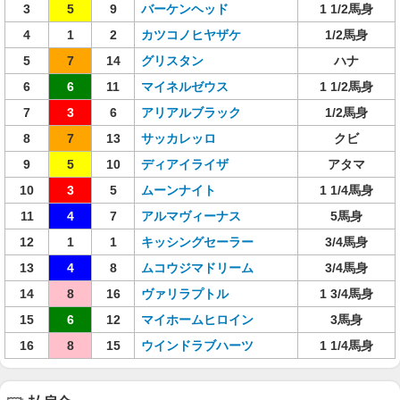
3
5
9
バーケンヘッド
1 1/2馬身
4
1
2
カツコノヒヤザケ
1/2馬身
5
7
14
グリスタン
ハナ
6
6
11
マイネルゼウス
1 1/2馬身
7
3
6
アリアルブラック
1/2馬身
8
7
13
サッカレッロ
クビ
9
5
10
ディアイライザ
アタマ
10
3
5
ムーンナイト
1 1/4馬身
11
4
7
アルマヴィーナス
5馬身
12
1
1
キッシングセーラー
3/4馬身
13
4
8
ムコウジマドリーム
3/4馬身
14
8
16
ヴァリラプトル
1 3/4馬身
15
6
12
マイホームヒロイン
3馬身
16
8
15
ウインドラブハーツ
1 1/4馬身