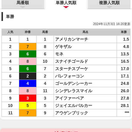
馬番順
単勝人気順
複勝人気順
単勝
2024年11月3日 16:20更新
人気
枠番
馬番
馬名
単勝
1
1
1
アメリカンマーチ
1.5
2
7
8
ゲキザル
4.8
3
6
6
モネ
13.5
4
8
10
スナイチゴールド
16.5
5
6
7
スターチスブーケ
17.0
6
2
2
パレフォーコン
17.1
7
4
4
ゴールデンシーカー
24.8
8
8
11
シンデレラスマイル
26.0
9
3
3
アイファーベア
27.8
10
5
5
ジェイエルバルカー
28.1
11
7
9
アウゲンブリック
***