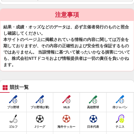
注意事項
結果・成績・オッズなどのデータは、必ず主催者発行のものと照合
し確認してください。
本サイトのページ上に掲載されている情報の内容に関しては万全を
期しておりますが、その内容の正確性および安全性を保証するもの
ではありません。 当該情報に基づいて被ったいかなる損害について
も、株式会社NTTドコモおよび情報提供者は一切の責任を負いかね
ます。
競技一覧
プロ野球
プロ野球(2軍)
MLB
高校野球
侍ジャパン
ゴルフ
Jリーグ
海外サッカー
日本代表
テニス