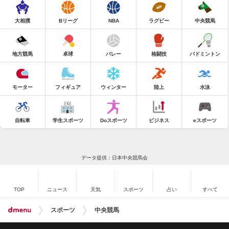
大相撲
Bリーグ
NBA
ラグビー
中央競馬
地方競馬
卓球
バレー
格闘技
バドミントン
モーター
フィギュア
ウィンター
陸上
水泳
自転車
学生スポーツ
Doスポーツ
ビジネス
eスポーツ
データ提供：日本中央競馬会
TOP
ニュース
天気
スポーツ
占い
すべて
スポーツ
中央競馬