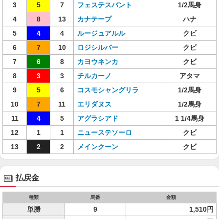
3
5
7
フェステスバント
1/2馬身
4
8
13
カナテープ
ハナ
5
4
4
ルージュアルル
クビ
6
7
10
ロジシルバー
クビ
7
6
8
カヨウネンカ
クビ
8
3
3
チルカーノ
アタマ
9
5
6
コスモシャングリラ
1/2馬身
10
7
11
エリダヌス
1/2馬身
11
4
5
アグラシアド
1 1/4馬身
12
1
1
ニューステソーロ
クビ
13
2
2
メインクーン
クビ
払戻金
種類
馬番
金額
単勝
9
1,510円