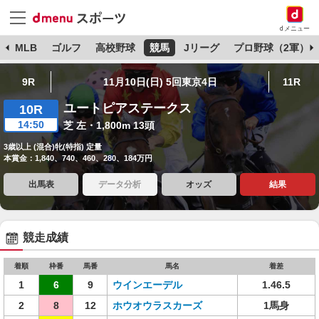
dメニュー
球
MLB
ゴルフ
高校野球
競馬
Jリーグ
プロ野球（2軍）
9R
11月10日(日) 5回東京4日
11R
ユートピアステークス
10R
14:50
芝 左・1,800m 13頭
3歳以上 (混合)牝(特指) 定量
本賞金：1,840、740、460、280、184万円
出馬表
データ分析
オッズ
結果
競走成績
着順
枠番
馬番
馬名
着差
1
6
9
ウインエーデル
1.46.5
2
8
12
ホウオウラスカーズ
1馬身