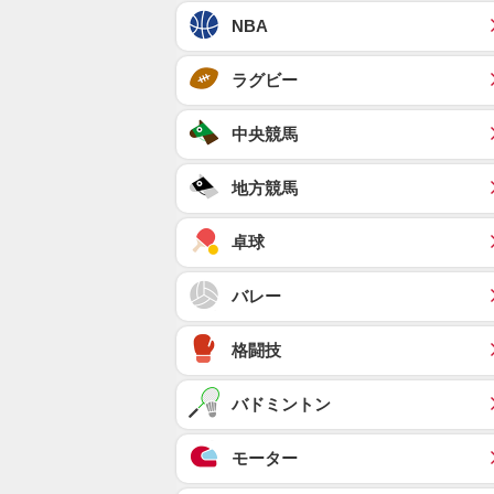
NBA
ラグビー
中央競馬
地方競馬
卓球
バレー
格闘技
バドミントン
モーター