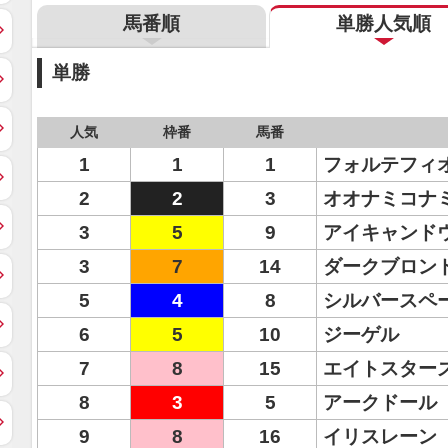
馬番順
単勝人気順
単勝
人気
枠番
馬番
1
1
1
フォルテフィ
2
2
3
オオナミコナ
3
5
9
アイキャンド
3
7
14
ダークブロン
5
4
8
シルバースペ
6
5
10
ジーゲル
7
8
15
エイトスター
8
3
5
アークドール
9
8
16
イリスレーン