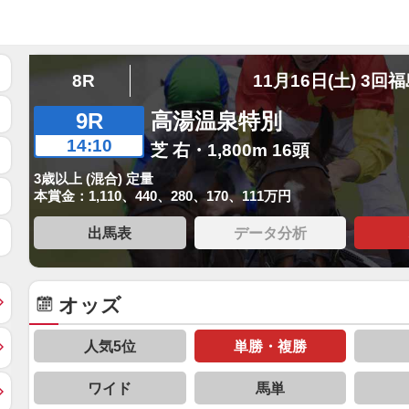
8R
11月16日(土) 3回
9R
高湯温泉特別
14:10
芝 右・1,800m 16頭
3歳以上 (混合) 定量
本賞金：1,110、440、280、170、111万円
出馬表
データ分析
オッズ
人気5位
単勝・複勝
ワイド
馬単