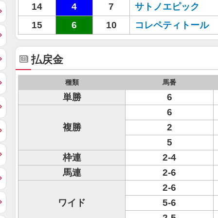
14
4
7
サトノエピック
15
6
10
コレペティトール
払戻金
種類
馬番
単勝
6
6
複勝
2
5
枠連
2-4
馬連
2-6
2-6
ワイド
5-6
2-5