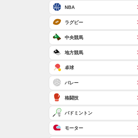
NBA
ラグビー
中央競馬
地方競馬
卓球
バレー
格闘技
バドミントン
モーター