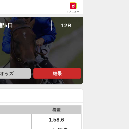
dメニュー
京都5日
12R
オッズ
結果
着差
1.58.6