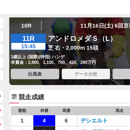
10R
11月16日(土) 6回
11R
アンドロメダＳ（L）
15:45
芝 右・2,000m 15頭
3歳以上 (国際)(特指) ハンデ
本賞金：2,800、1,100、700、420、280万円
出馬表
データ分析
競走成績
着順
枠番
馬番
馬名
1
4
6
デシエルト