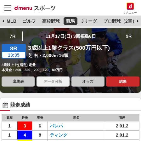
dメニュー
球
MLB
ゴルフ
高校野球
競馬
Jリーグ
プロ野球（2軍）
7R
11月17日(日) 3回福島6日
9R
3歳以上1勝クラス(500万円以下)
8R
13:35
芝 右・2,000m 16頭
3歳以上 牝[指定] 定量
本賞金：800、320、200、120、80万円
出馬表
データ分析
オッズ
結果
競走成績
着順
枠番
馬番
馬名
着差
1
3
6
パレハ
2.01.2
1
4
8
ティンク
2.01.2