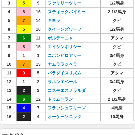
3
5
9
ファミリーツリー
1/2馬身
4
8
16
スティックバイミー
2 1/2馬身
5
7
14
キヨラ
クビ
6
5
10
クイーンズワーフ
1/2馬身
7
6
11
ポルテーニャ
アタマ
8
8
15
エイシンポリシー
クビ
9
1
1
ニホンピロアリー
3/4馬身
10
7
13
ナムララジベラ
クビ
11
3
5
パラダイスリズム
アタマ
12
1
2
ラルンエベール
3/4馬身
13
2
3
コスモエスメラルダ
クビ
14
6
12
ドゥムーラン
2 1/2馬身
15
4
7
フラッシュフリーズ
4馬身
16
2
4
オーケーソニック
10馬身