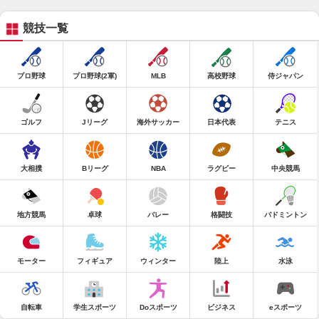
競技一覧
プロ野球
プロ野球(2軍)
MLB
高校野球
侍ジャパン
ゴルフ
Jリーグ
海外サッカー
日本代表
テニス
大相撲
Bリーグ
NBA
ラグビー
中央競馬
地方競馬
卓球
バレー
格闘技
バドミントン
モーター
フィギュア
ウィンター
陸上
水泳
自転車
学生スポーツ
Doスポーツ
ビジネス
eスポーツ