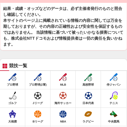
結果・成績・オッズなどのデータは、必ず主催者発行のものと照合
し確認してください。
本サイトのページ上に掲載されている情報の内容に関しては万全を
期しておりますが、その内容の正確性および安全性を保証するもの
ではありません。 当該情報に基づいて被ったいかなる損害について
も、株式会社NTTドコモおよび情報提供者は一切の責任を負いかね
ます。
競技一覧
プロ野球
プロ野球(2軍)
MLB
高校野球
侍ジャパン
ゴルフ
Jリーグ
海外サッカー
日本代表
テニス
大相撲
Bリーグ
NBA
ラグビー
中央競馬