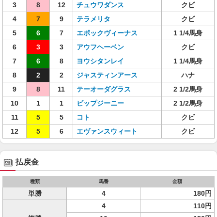
3
8
12
チュウワダンス
クビ
4
7
9
テラメリタ
クビ
5
6
7
エポックヴィーナス
1 1/4馬身
6
3
3
アウフヘーベン
クビ
7
6
8
ヨウシタンレイ
1 1/4馬身
8
2
2
ジャスティンアース
ハナ
9
8
11
テーオーダグラス
2 1/2馬身
10
1
1
ビップジーニー
2 1/2馬身
11
5
5
コト
クビ
12
5
6
エヴァンスウィート
クビ
払戻金
種類
馬番
金額
単勝
4
180円
4
110円