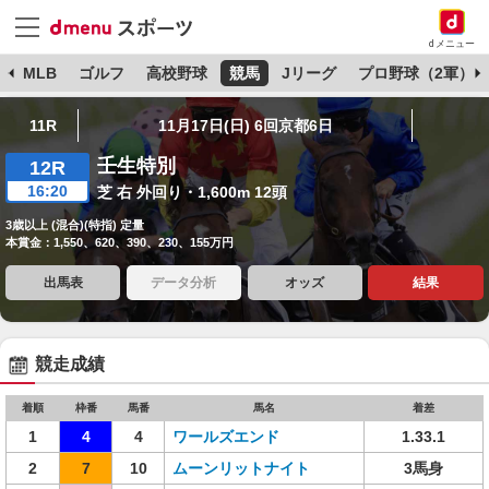
dメニュー
球
MLB
ゴルフ
高校野球
競馬
Jリーグ
プロ野球（2軍）
11R
11月17日(日) 6回京都6日
壬生特別
12R
16:20
芝 右 外回り・1,600m 12頭
3歳以上 (混合)(特指) 定量
本賞金：1,550、620、390、230、155万円
出馬表
データ分析
オッズ
結果
競走成績
着順
枠番
馬番
馬名
着差
1
4
4
ワールズエンド
1.33.1
2
7
10
ムーンリットナイト
3馬身