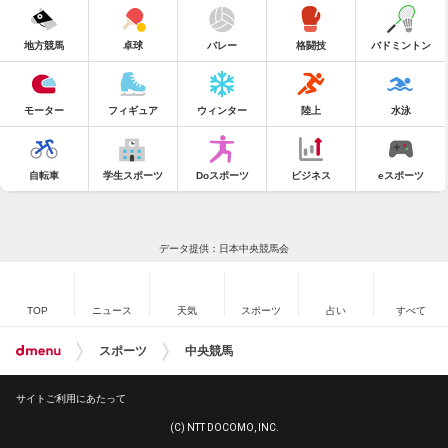
地方競馬
卓球
バレー
格闘技
バドミントン
モーター
フィギュア
ウィンター
陸上
水泳
自転車
学生スポーツ
Doスポーツ
ビジネス
eスポーツ
データ提供：日本中央競馬会
TOP
ニュース
天気
スポーツ
占い
すべて
スポーツ
中央競馬
サイトご利用にあたって
(C) NTT DOCOMO, INC.