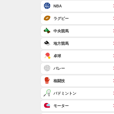
NBA
ラグビー
中央競馬
地方競馬
卓球
バレー
格闘技
バドミントン
モーター