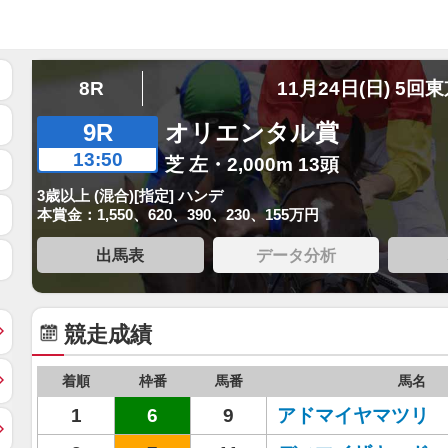
8R
11月24日(日) 5回
9R
オリエンタル賞
13:50
芝 左・2,000m 13頭
3歳以上 (混合)[指定] ハンデ
本賞金：1,550、620、390、230、155万円
出馬表
データ分析
競走成績
着順
枠番
馬番
馬名
1
6
9
アドマイヤマツリ