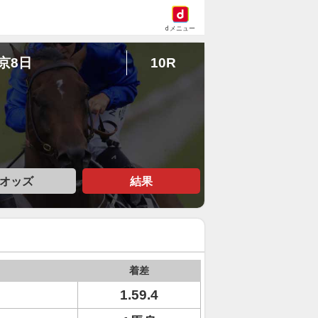
dメニュー
東京8日
10R
オッズ
結果
着差
1.59.4