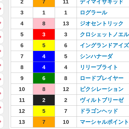
2
7
11
ディマイザキッド
3
1
1
ログラール
4
8
13
ジオセントリック
5
3
3
クロシェットノエル
6
5
6
イングランドアイズ
7
4
5
シンハナーダ
8
4
4
リリーブライト
9
6
8
ロードプレイヤー
10
8
12
ピクシレーション
11
2
2
ヴィルトブリーゼ
12
5
7
ドラゴンヘッド
13
7
10
マーシャルポイント