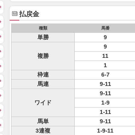
払戻金
種類
馬番
単勝
9
9
複勝
11
1
枠連
6-7
馬連
9-11
9-11
ワイド
1-9
1-11
馬単
9-11
3連複
1-9-11