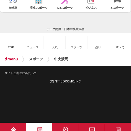
自転車
学生スポーツ
Doスポーツ
ビジネス
eスポーツ
データ提供：日本中央競馬会
TOP
ニュース
天気
スポーツ
占い
すべて
スポーツ
中央競馬
サイトご利用にあたって
(C) NTT DOCOMO, INC.