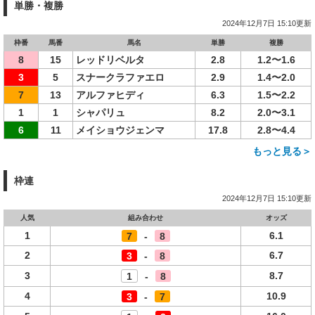
単勝・複勝
2024年12月7日 15:10更新
枠番
馬番
馬名
単勝
複勝
8
15
レッドリベルタ
2.8
1.2〜1.6
3
5
スナークラファエロ
2.9
1.4〜2.0
7
13
アルファヒディ
6.3
1.5〜2.2
1
1
シャパリュ
8.2
2.0〜3.1
6
11
メイショウジェンマ
17.8
2.8〜4.4
もっと見る＞
枠連
2024年12月7日 15:10更新
人気
組み合わせ
オッズ
1
6.1
7
-
8
2
6.7
3
-
8
3
8.7
1
-
8
4
10.9
3
-
7