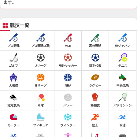
ます。
競技一覧
プロ野球
プロ野球(2軍)
MLB
高校野球
侍ジャパン
ゴルフ
Jリーグ
海外サッカー
日本代表
テニス
大相撲
Bリーグ
NBA
ラグビー
中央競馬
地方競馬
卓球
バレー
格闘技
バドミントン
モーター
フィギュア
ウィンター
陸上
水泳