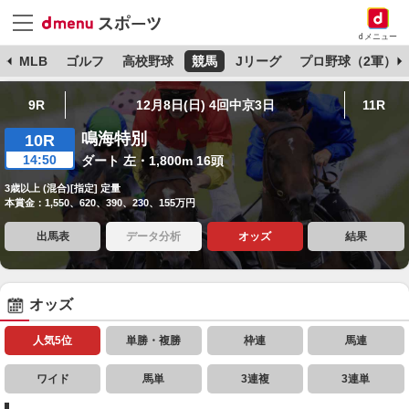
dメニュー
球
MLB
ゴルフ
高校野球
競馬
Jリーグ
プロ野球（2軍）
9R
12月8日(日) 4回中京3日
11R
鳴海特別
10R
14:50
ダート 左・1,800m 16頭
3歳以上 (混合)[指定] 定量
本賞金：1,550、620、390、230、155万円
出馬表
データ分析
オッズ
結果
オッズ
人気5位
単勝・複勝
枠連
馬連
ワイド
馬単
3連複
3連単