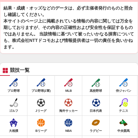
結果・成績・オッズなどのデータは、必ず主催者発行のものと照合
し確認してください。
本サイトのページ上に掲載されている情報の内容に関しては万全を
期しておりますが、その内容の正確性および安全性を保証するもの
ではありません。 当該情報に基づいて被ったいかなる損害について
も、株式会社NTTドコモおよび情報提供者は一切の責任を負いかね
ます。
競技一覧
プロ野球
プロ野球(2軍)
MLB
高校野球
侍ジャパン
ゴルフ
Jリーグ
海外サッカー
日本代表
テニス
大相撲
Bリーグ
NBA
ラグビー
中央競馬