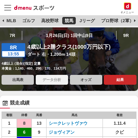
dメニュー
球
MLB
ゴルフ
高校野球
競馬
Jリーグ
プロ野球（2軍）
7R
1月26日(日) 1回中山9日
9R
4歳以上2勝クラス(1000万円以下)
8R
13:55
ダート 右・1,200m 14頭
4歳以上 (混合)[指定] 定量
本賞金：1,140、460、290、170、114万円
出馬表
データ分析
オッズ
結果
競走成績
着順
枠番
馬番
馬名
着差
1
8
13
シークレットヴァウ
1.11.4
2
6
9
ジョヴィアン
クビ