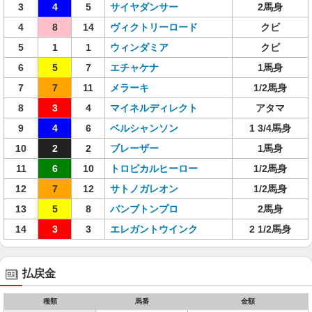
3
4
5
サイヤダンサー
2馬身
4
8
14
ヴィクトリーロード
クビ
5
1
1
ウィンダミア
クビ
6
5
7
エチャケナ
1馬身
7
7
11
メラーキ
1/2馬身
8
3
4
マイネルディレクト
アタマ
9
4
6
ベルシャンソン
1 3/4馬身
10
2
2
ブレーザー
1馬身
11
6
10
トロピカルヒーロー
1/2馬身
12
7
12
サトノガレオン
1/2馬身
13
5
8
バンブトンプロ
2馬身
14
3
3
エレガントウインク
2 1/2馬身
払戻金
種類
馬番
金額