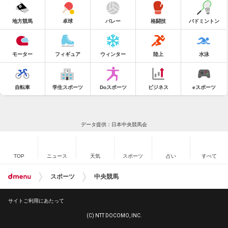
地方競馬
卓球
バレー
格闘技
バドミントン
モーター
フィギュア
ウィンター
陸上
水泳
自転車
学生スポーツ
Doスポーツ
ビジネス
eスポーツ
データ提供：日本中央競馬会
TOP
ニュース
天気
スポーツ
占い
すべて
スポーツ
中央競馬
サイトご利用にあたって
(C) NTT DOCOMO, INC.