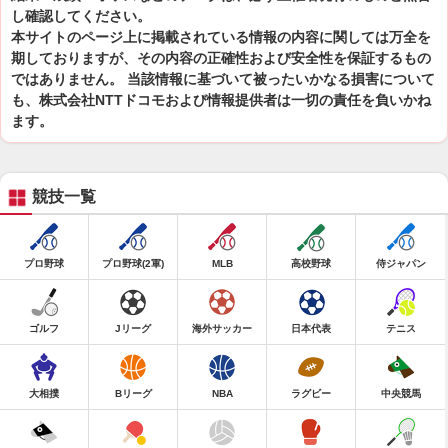
し確認してください。
本サイトのページ上に掲載されている情報の内容に関しては万全を
期しておりますが、その内容の正確性および安全性を保証するもの
ではありません。 当該情報に基づいて被ったいかなる損害について
も、株式会社NTTドコモおよび情報提供者は一切の責任を負いかね
ます。
競技一覧
プロ野球
プロ野球(2軍)
MLB
高校野球
侍ジャパン
ゴルフ
Jリーグ
海外サッカー
日本代表
テニス
大相撲
Bリーグ
NBA
ラグビー
中央競馬