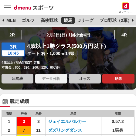
dメニュー
球
MLB
ゴルフ
高校野球
競馬
Jリーグ
プロ野球（2軍）
2R
2月2日(日) 1回小倉4日
4R
4歳以上1勝クラス(500万円以下)
3R
10:45
ダート 右・1,000m 14頭
4歳以上 (混合)[指定] 定量
本賞金：800、320、200、120、80万円
出馬表
データ分析
オッズ
結果
競走成績
着順
枠番
馬番
馬名
着差
1
3
3
ジェイエルバルカー
0.57.2
2
7
11
ダズリングダンス
1馬身