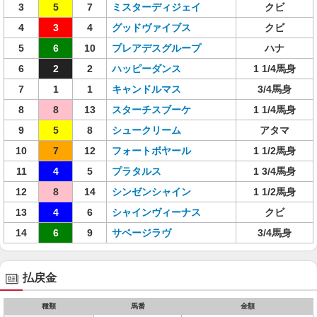
3
5
7
ミスターディジェイ
クビ
4
3
4
グッドヴァイブス
クビ
5
6
10
プレアデスグループ
ハナ
6
2
2
ハッピーダンス
1 1/4馬身
7
1
1
キャンドルマス
3/4馬身
8
8
13
スターチスブーケ
1 1/4馬身
9
5
8
シュークリーム
アタマ
10
7
12
フォートボヤール
1 1/2馬身
11
4
5
プラタルス
1 3/4馬身
12
8
14
シンゼンシャイン
1 1/2馬身
13
4
6
シャインヴィーナス
クビ
14
6
9
サベージラヴ
3/4馬身
払戻金
種類
馬番
金額