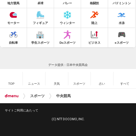
地方競馬
卓球
バレー
格闘技
バドミントン
モーター
フィギュア
ウィンター
陸上
水泳
自転車
学生スポーツ
Doスポーツ
ビジネス
eスポーツ
データ提供：日本中央競馬会
TOP
ニュース
天気
スポーツ
占い
すべて
スポーツ
中央競馬
サイトご利用にあたって
(C) NTT DOCOMO, INC.