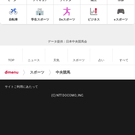
自転車
学生スポーツ
Doスポーツ
ビジネス
eスポーツ
データ提供：日本中央競馬会
TOP
ニュース
天気
スポーツ
占い
すべて
スポーツ
中央競馬
サイトご利用にあたって
(C) NTT DOCOMO, INC.