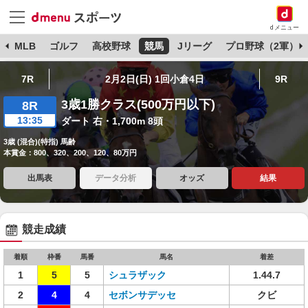
dメニュー
球
MLB
ゴルフ
高校野球
競馬
Jリーグ
プロ野球（2軍）
7R
2月2日(日) 1回小倉4日
9R
3歳1勝クラス(500万円以下)
8R
13:35
ダート 右・1,700m 8頭
3歳 (混合)(特指) 馬齢
本賞金：800、320、200、120、80万円
出馬表
データ分析
オッズ
結果
競走成績
着順
枠番
馬番
馬名
着差
1
5
5
シュラザック
1.44.7
2
4
4
セボンサデッセ
クビ