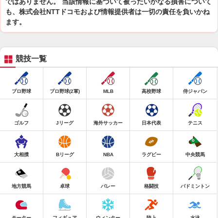
ではありません。 当該情報に基づいて被ったいかなる損害について
も、株式会社NTTドコモおよび情報提供者は一切の責任を負いかね
ます。
競技一覧
プロ野球
プロ野球(2軍)
MLB
高校野球
侍ジャパン
ゴルフ
Jリーグ
海外サッカー
日本代表
テニス
大相撲
Bリーグ
NBA
ラグビー
中央競馬
地方競馬
卓球
バレー
格闘技
バドミントン
モーター
フィギュア
ウィンター
陸上
水泳