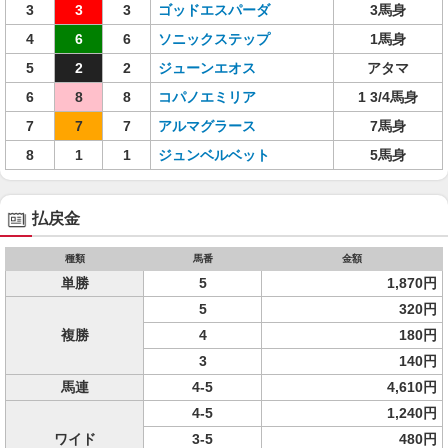
3
3
3
ゴッドエスパーダ
3馬身
4
6
6
ソニックステップ
1馬身
5
2
2
ジューンエオス
アタマ
6
8
8
コパノエミリア
1 3/4馬身
7
7
7
アルマグラース
7馬身
8
1
1
ジュンベルベット
5馬身
払戻金
種類
馬番
金額
単勝
5
1,870円
5
320円
複勝
4
180円
3
140円
馬連
4-5
4,610円
4-5
1,240円
ワイド
3-5
480円