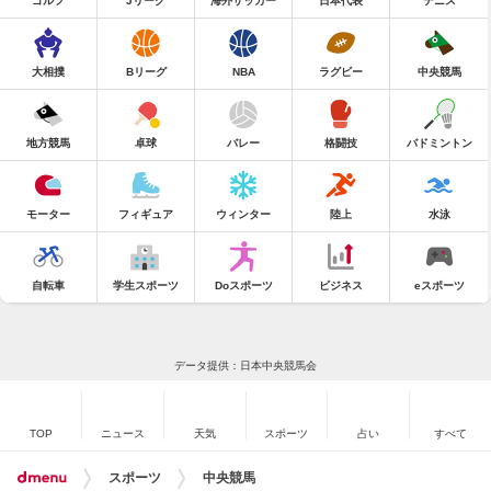
ゴルフ
Jリーグ
海外サッカー
日本代表
テニス
大相撲
Bリーグ
NBA
ラグビー
中央競馬
地方競馬
卓球
バレー
格闘技
バドミントン
モーター
フィギュア
ウィンター
陸上
水泳
自転車
学生スポーツ
Doスポーツ
ビジネス
eスポーツ
データ提供：日本中央競馬会
TOP
ニュース
天気
スポーツ
占い
すべて
スポーツ
中央競馬