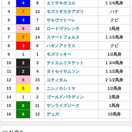
3
4
8
エミサキホコル
1 1/4馬身
4
7
13
モズミギカタアガリ
ハナ
5
4
7
サルヴァトーレ
クビ
6
8
16
ロードヴァレンチ
1馬身
7
7
14
スマートフォルス
1 1/2馬身
8
3
6
ハギノアトラス
クビ
9
1
1
モズリッキー
1/2馬身
10
2
3
テイエムリステット
1 3/4馬身
11
2
4
タイセイサムソン
1 1/2馬身
12
8
15
ユティタム
2 1/2馬身
13
5
9
ニシノカシミヤ
1/2馬身
14
1
2
ゴールドパラディン
2馬身
15
6
11
サンライズジーク
1馬身
16
6
12
デュガ
10馬身