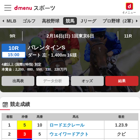
dメニュー
球
MLB
ゴルフ
高校野球
競馬
Jリーグ
プロ野球（2軍）
9R
2月16日(日) 1回東京6日
11R
バレンタインS
10R
15:00
ダート 左・1,400m 16頭
4歳以上 (国際)(特指) 別定
本賞金：2,200、880、550、330、220万円
出馬表
データ分析
オッズ
結果
競走成績
着順
枠番
馬番
馬名
着差
1
5
10
ロードエクレール
1.23.9
2
3
5
ウェイワードアクト
クビ