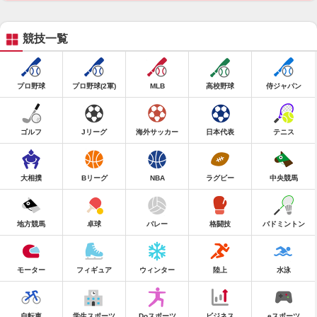
競技一覧
プロ野球
プロ野球(2軍)
MLB
高校野球
侍ジャパン
ゴルフ
Jリーグ
海外サッカー
日本代表
テニス
大相撲
Bリーグ
NBA
ラグビー
中央競馬
地方競馬
卓球
バレー
格闘技
バドミントン
モーター
フィギュア
ウィンター
陸上
水泳
自転車
学生スポーツ
Doスポーツ
ビジネス
eスポーツ