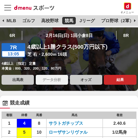
dメニュー
球
MLB
ゴルフ
高校野球
競馬
Jリーグ
プロ野球（2軍）
6R
2月16日(日) 1回小倉8日
8R
4歳以上1勝クラス(500万円以下)
7R
13:05
芝 右・2,600m 16頭
4歳以上 ［指定］ 定量
本賞金：800、320、200、120、80万円
出馬表
データ分析
オッズ
結果
競走成績
着順
枠番
馬番
馬名
着差
1
4
8
サラトガチップス
2.40.6
2
5
10
ローザサンリヴァル
1/2馬身