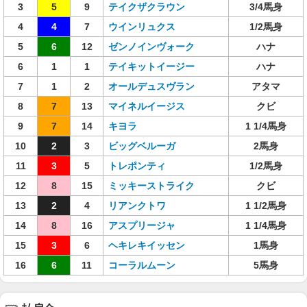
3
5
9
テイクザクラウン
3/4馬身
4
4
7
ウインリュクス
1/2馬身
5
6
12
ゼンノインヴォーク
ハナ
6
1
1
テイキットイージー
ハナ
7
1
2
オールデュスヴラン
アタマ
8
7
13
マイネルイージス
クビ
9
7
14
キヨラ
1 1/4馬身
10
2
3
ビッグベルーガ
2馬身
11
3
5
トレポンティ
1/2馬身
12
8
15
ミッキーストライク
クビ
13
2
4
リアンクトワ
1 1/2馬身
14
8
16
アスプリージャ
1 1/4馬身
15
3
6
ヘキレキイッセン
1馬身
16
6
11
コーラルムーン
5馬身