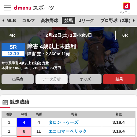
dメニュー
球
MLB
ゴルフ
高校野球
競馬
Jリーグ
プロ野球（2軍）
4R
2月22日(土) 1回小倉9日
6R
障害 4歳以上未勝利
5R
12:10
障害 芝・2,860m 11頭
サラ系障害 4歳以上 (混合) 定量
本賞金：840、340、210、130、84万円
出馬表
データ分析
オッズ
結果
競走成績
着順
枠番
馬番
馬名
着差
1
4
4
タロントゥーズ
3.16.4
1
8
11
エコロマーベリック
3.16.4