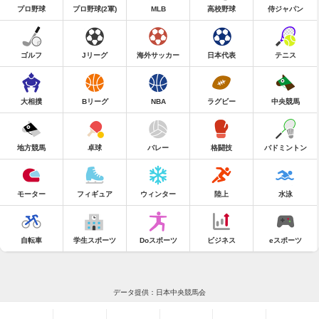
プロ野球
プロ野球(2軍)
MLB
高校野球
侍ジャパン
ゴルフ
Jリーグ
海外サッカー
日本代表
テニス
大相撲
Bリーグ
NBA
ラグビー
中央競馬
地方競馬
卓球
バレー
格闘技
バドミントン
モーター
フィギュア
ウィンター
陸上
水泳
自転車
学生スポーツ
Doスポーツ
ビジネス
eスポーツ
データ提供：日本中央競馬会