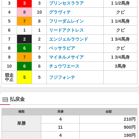
3
3
3
プリンセスララア
1 1/2馬身
4
8
10
グラヴィテ
クビ
5
7
8
フリーダムレイン
1 1/4馬身
6
1
1
リードアクトレス
クビ
7
2
2
エンジェルラウンド
1 3/4馬身
8
6
7
ベッサラビア
クビ
9
7
9
マイネルメサイア
1 3/4馬身
10
6
6
チュウワエース
3馬身
競走
5
5
フジフォンテ
中止
払戻金
種類
馬番
金額
4
210円
単勝
11
900円
4
190円