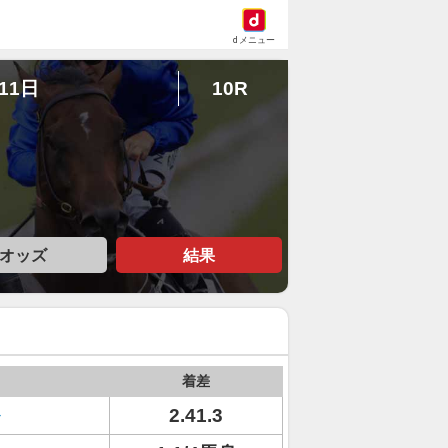
dメニュー
11日
10R
オッズ
結果
着差
2.41.3