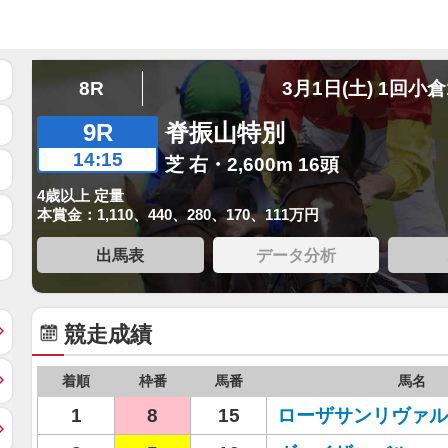
8R
3月1日(土) 1回小倉
9R
脊振山特別
14:15
芝 右・2,600m 16頭
4歳以上 定量
本賞金：1,110、440、280、170、111万円
出馬表
データ分析
競走成績
着順
枠番
馬番
馬名
1
8
15
ローザサンリヴァル