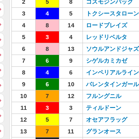
2
5
8
コスモジンバック
3
4
5
トクシースタローン
4
8
14
ロードブレイズ
5
3
4
レッドリベルタ
6
8
13
ソウルアンドジャズ
7
6
9
シゲルカミカゼ
8
4
6
インペリアルライン
9
6
10
バレンタインガール
10
7
12
フルングニル
11
3
3
ティルドーン
12
5
7
オセアフラッグ
13
7
11
グランオース