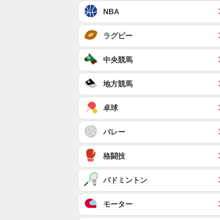
NBA
ラグビー
中央競馬
地方競馬
卓球
バレー
格闘技
バドミントン
モーター