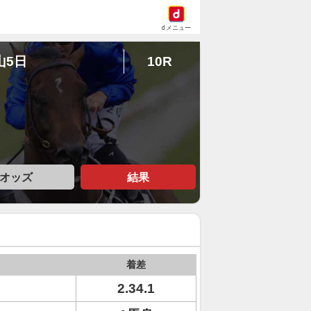
dメニュー
山5日
10R
オッズ
結果
着差
2.34.1