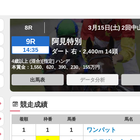
8R
3月15日(土) 2回中
9R
阿見特別
14:35
ダート 右・2,400m 14頭
4歳以上 (混合)[指定] ハンデ
本賞金：1,550、620、390、230、155万円
出馬表
データ分析
競走成績
着順
枠番
馬番
馬名
1
1
1
ワンパット