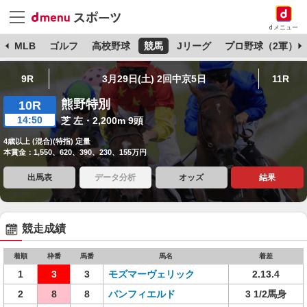
dメニュー
球
MLB
ゴルフ
高校野球
競馬
Jリーグ
プロ野球（2軍）
9R
3月29日(土) 2回中京5日
11R
熊野特別
10R
14:50
芝 左・2,200m 9頭
4歳以上 (混合)(特指) 定量
本賞金：1,550、620、390、230、155万円
出馬表
データ分析
オッズ
結果
競走成績
着順
枠番
馬番
馬名
着差
1
3
3
モズマーヴェリック
2.13.4
2
8
8
バンフィエルド
3 1/2馬身