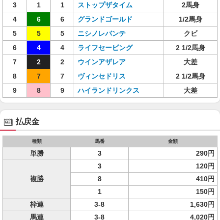
3
1
1
ストップザタイム
2馬身
4
6
6
グランドゴールド
1/2馬身
5
5
5
ニシノレバンテ
クビ
6
4
4
ライフセービング
2 1/2馬身
7
2
2
ウインアザレア
大差
8
7
7
ヴィンセドリス
2 1/2馬身
9
8
9
ハイランドリンクス
大差
払戻金
種類
馬番
金額
単勝
3
290円
3
120円
複勝
8
410円
1
150円
枠連
3-8
1,630円
馬連
3-8
4,020円