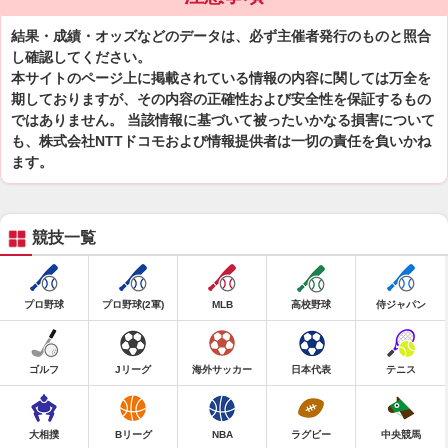
結果・成績・オッズなどのデータは、必ず主催者発行のものと照合
し確認してください。
本サイトのページ上に掲載されている情報の内容に関しては万全を
期しておりますが、その内容の正確性および安全性を保証するもの
ではありません。 当該情報に基づいて被ったいかなる損害について
も、株式会社NTTドコモおよび情報提供者は一切の責任を負いかね
ます。
競技一覧
プロ野球
プロ野球(2軍)
MLB
高校野球
侍ジャパン
ゴルフ
Jリーグ
海外サッカー
日本代表
テニス
大相撲
Bリーグ
NBA
ラグビー
中央競馬