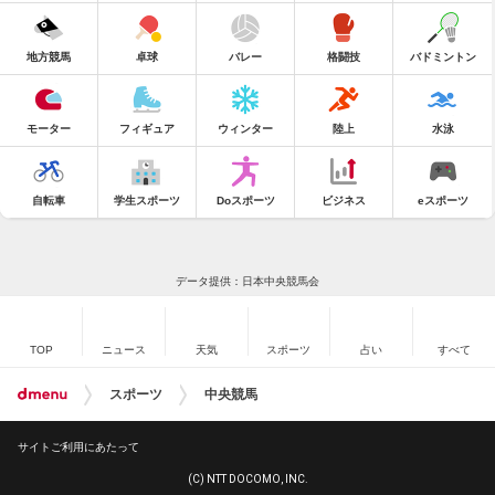
地方競馬
卓球
バレー
格闘技
バドミントン
モーター
フィギュア
ウィンター
陸上
水泳
自転車
学生スポーツ
Doスポーツ
ビジネス
eスポーツ
データ提供：日本中央競馬会
TOP
ニュース
天気
スポーツ
占い
すべて
スポーツ
中央競馬
サイトご利用にあたって
(C) NTT DOCOMO, INC.