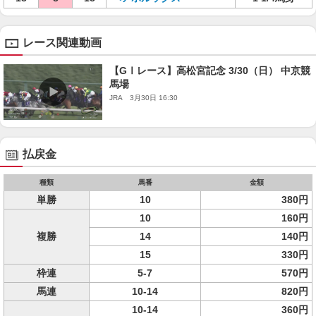
レース関連動画
【GⅠレース】高松宮記念 3/30（日） 中京競
馬場
JRA 3月30日 16:30
払戻金
種類
馬番
金額
単勝
10
380円
10
160円
複勝
14
140円
15
330円
枠連
5-7
570円
馬連
10-14
820円
10-14
360円