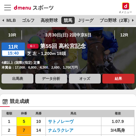
dメニュー
球
MLB
ゴルフ
高校野球
競馬
Jリーグ
プロ野球（2軍）
10R
3月30日(日) 2回中京6日
12R
第55回 高松宮記念
11R
15:40
芝 左・1,200m 18頭
4歳以上 (国際)(指定) 定量
本賞金：17,000、6,800、4,300、2,600、1,700万円
出馬表
データ分析
オッズ
結果
競走成績
着順
枠番
馬番
馬名
着差
1
5
10
サトノレーヴ
1.07.9
2
7
14
ナムラクレア
3/4馬身