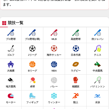
ます。
競技一覧
プロ野球
プロ野球(2軍)
MLB
高校野球
侍ジャパン
ゴルフ
Jリーグ
海外サッカー
日本代表
テニス
大相撲
Bリーグ
NBA
ラグビー
中央競馬
地方競馬
卓球
バレー
格闘技
バドミントン
モーター
フィギュア
ウィンター
陸上
水泳