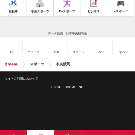
自転車
学生スポーツ
Doスポーツ
ビジネス
eスポーツ
データ提供：日本中央競馬会
TOP
ニュース
天気
スポーツ
占い
すべて
スポーツ
中央競馬
サイトご利用にあたって
(C) NTT DOCOMO, INC.