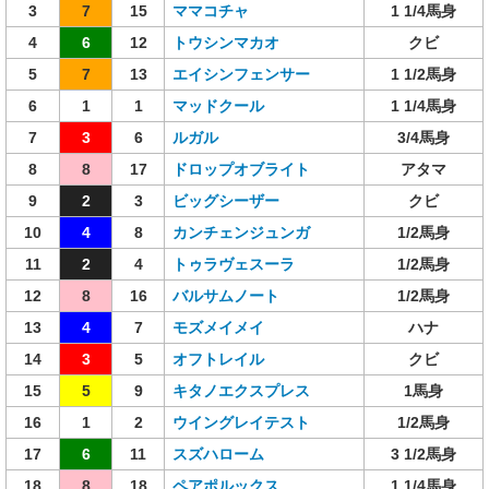
3
7
15
ママコチャ
1 1/4馬身
4
6
12
トウシンマカオ
クビ
5
7
13
エイシンフェンサー
1 1/2馬身
6
1
1
マッドクール
1 1/4馬身
7
3
6
ルガル
3/4馬身
8
8
17
ドロップオブライト
アタマ
9
2
3
ビッグシーザー
クビ
10
4
8
カンチェンジュンガ
1/2馬身
11
2
4
トゥラヴェスーラ
1/2馬身
12
8
16
バルサムノート
1/2馬身
13
4
7
モズメイメイ
ハナ
14
3
5
オフトレイル
クビ
15
5
9
キタノエクスプレス
1馬身
16
1
2
ウイングレイテスト
1/2馬身
17
6
11
スズハローム
3 1/2馬身
18
8
18
ペアポルックス
1 1/4馬身