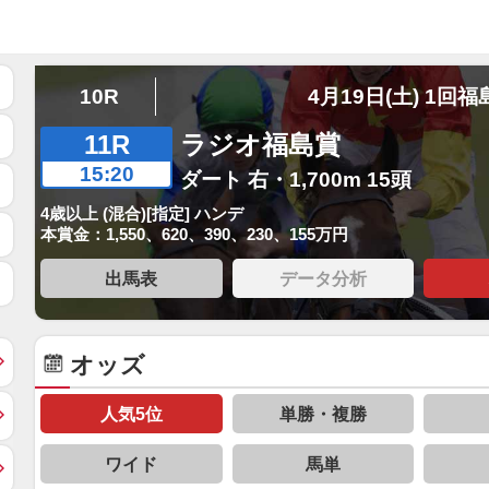
10R
4月19日(土) 1回福
11R
ラジオ福島賞
15:20
ダート 右・1,700m 15頭
4歳以上 (混合)[指定] ハンデ
本賞金：1,550、620、390、230、155万円
出馬表
データ分析
オッズ
人気5位
単勝・複勝
ワイド
馬単