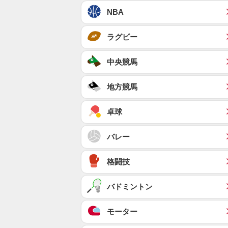
NBA
ラグビー
中央競馬
地方競馬
卓球
バレー
格闘技
バドミントン
モーター