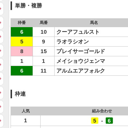
単勝・複勝
枠番
馬番
馬名
6
10
クーアフュルスト
5
9
ラオラシオン
8
15
プレイサーゴールド
1
1
メイショウジェンマ
6
11
アルムエアフォルク
枠連
人気
組み合わせ
1
5
-
6