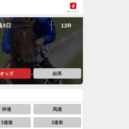
dメニュー
島3日
12R
オッズ
結果
枠連
馬連
3連複
3連単