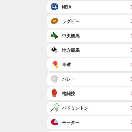
NBA
ラグビー
中央競馬
地方競馬
卓球
バレー
格闘技
バドミントン
モーター