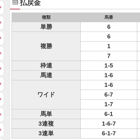
払戻金
種類
馬番
単勝
6
6
複勝
1
7
枠連
1-5
馬連
1-6
1-6
ワイド
6-7
1-7
馬単
6-1
3連複
1-6-7
3連単
6-1-7