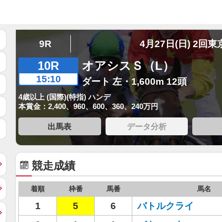
9R
4月27日(日) 2回東
10R
オアシスＳ（L）
15:10
ダート 左・1,600m 12頭
4歳以上 (国際)(特指) ハンデ
本賞金：2,400、960、600、360、240万円
出馬表
データ分析
競走成績
着順
枠番
馬番
馬名
1
5
6
バトルクライ