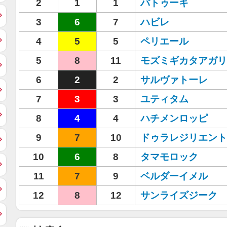
2
1
1
バトゥーキ
3
6
7
ハビレ
4
5
5
ペリエール
5
8
11
モズミギカタアガリ
6
2
2
サルヴァトーレ
7
3
3
ユティタム
8
4
4
ハチメンロッピ
9
7
10
ドゥラレジリエント
10
6
8
タマモロック
11
7
9
ベルダーイメル
12
8
12
サンライズジーク