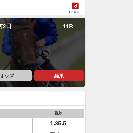
dメニュー
京2日
11R
オッズ
結果
着差
1.35.5