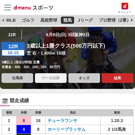
dメニュー
球
MLB
ゴルフ
高校野球
競馬
Jリーグ
プロ野球（2軍）
11R
6月8日(日) 3回阪神2日
3歳以上1勝クラス(500万円以下)
12R
16:15
芝 右・1,400m 16頭
3歳以上 (混合)(特指) 定量
本賞金：800、320、200、120、80万円
出馬表
データ分析
オッズ
結果
競走成績
着順
枠番
馬番
馬名
着差
1
8
16
チューラワンサ
1.20.3
2
4
8
ホーリーブラッサム
2 1/2馬身