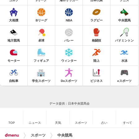
ゴルフ
Jリーグ
海外サッカー
日本代表
テニス
大相撲
Bリーグ
NBA
ラグビー
中央競馬
地方競馬
卓球
バレー
格闘技
バドミントン
モーター
フィギュア
ウィンター
陸上
水泳
自転車
学生スポーツ
Doスポーツ
ビジネス
eスポーツ
データ提供：日本中央競馬会
TOP
ニュース
天気
スポーツ
占い
すべて
スポーツ
中央競馬