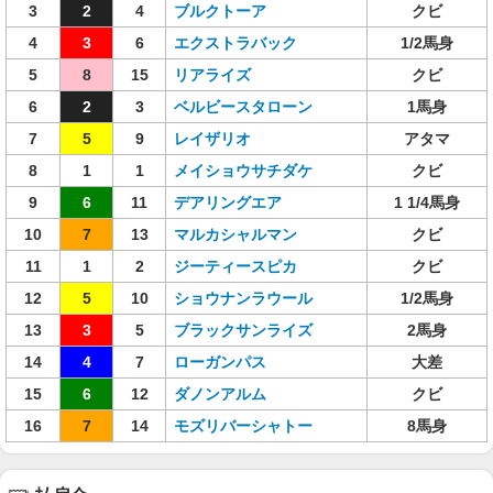
3
2
4
ブルクトーア
クビ
4
3
6
エクストラバック
1/2馬身
5
8
15
リアライズ
クビ
6
2
3
ベルビースタローン
1馬身
7
5
9
レイザリオ
アタマ
8
1
1
メイショウサチダケ
クビ
9
6
11
デアリングエア
1 1/4馬身
10
7
13
マルカシャルマン
クビ
11
1
2
ジーティースピカ
クビ
12
5
10
ショウナンラウール
1/2馬身
13
3
5
ブラックサンライズ
2馬身
14
4
7
ローガンパス
大差
15
6
12
ダノンアルム
クビ
16
7
14
モズリバーシャトー
8馬身