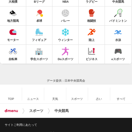
大相撲
Bリーグ
NBA
ラグビー
中央競馬
地方競馬
卓球
バレー
格闘技
バドミントン
モーター
フィギュア
ウィンター
陸上
水泳
自転車
学生スポーツ
Doスポーツ
ビジネス
eスポーツ
データ提供：日本中央競馬会
TOP
ニュース
天気
スポーツ
占い
すべて
スポーツ
中央競馬
サイトご利用にあたって