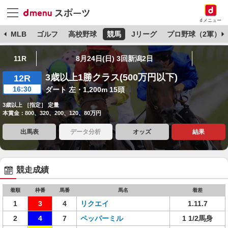
dメニュー
球
MLB
ゴルフ
高校野球
競馬
Jリーグ
プロ野球（2軍）
11R
8月24日(日) 3回新潟2日
3歳以上1勝クラス(500万円以下)
12R
16:30
ダート 左・1,200m 15頭
3歳以上 ［指定］ 定量
本賞金：800、320、200、120、80万円
出馬表
データ分析
オッズ
結果
競走成績
着順
枠番
馬番
馬名
着差
1
3
4
リクエイ
1.11.7
2
4
7
ペッパーミル
1 1/2馬身