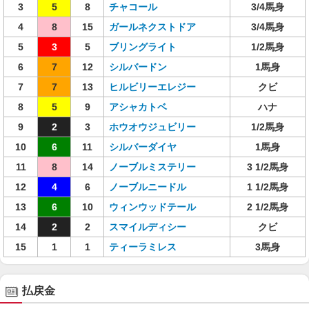
3
5
8
チャコール
3/4馬身
4
8
15
ガールネクストドア
3/4馬身
5
3
5
ブリングライト
1/2馬身
6
7
12
シルバードン
1馬身
7
7
13
ヒルビリーエレジー
クビ
8
5
9
アシャカトベ
ハナ
9
2
3
ホウオウジュビリー
1/2馬身
10
6
11
シルバーダイヤ
1馬身
11
8
14
ノーブルミステリー
3 1/2馬身
12
4
6
ノーブルニードル
1 1/2馬身
13
6
10
ウィンウッドテール
2 1/2馬身
14
2
2
スマイルディシー
クビ
15
1
1
ティーラミレス
3馬身
払戻金