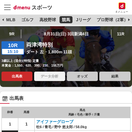
dメニュー
球
MLB
ゴルフ
高校野球
競馬
Jリーグ
プロ野球（2軍）
9R
8月31日(日) 3回新潟4日
11R
両津湾特別
10R
15:10
ダート 左・1,800m 11頭
3歳以上 (混合)(特指) 定量
本賞金：1,550、620、390、230、155万円
出馬表
データ分析
オッズ
結果
出馬表
馬名
枠番
馬番
馬齢 / 毛色 / 騎手 / 斤量
アイファーグローブ
1
1
牡6 / 青毛 / 野中 悠太郎 / 58.0kg