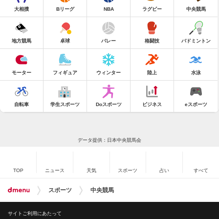
大相撲
Bリーグ
NBA
ラグビー
中央競馬
地方競馬
卓球
バレー
格闘技
バドミントン
モーター
フィギュア
ウィンター
陸上
水泳
自転車
学生スポーツ
Doスポーツ
ビジネス
eスポーツ
データ提供：日本中央競馬会
TOP
ニュース
天気
スポーツ
占い
すべて
スポーツ
中央競馬
サイトご利用にあたって