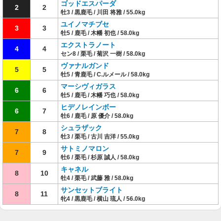
ゴッドエスパーダ
2
2
牡3 / 黒鹿毛 / 川田 将雅 / 55.0kg
ユイノマチブセ
3
3
牡5 / 鹿毛 / 木幡 初也 / 58.0kg
エクストラノート
4
4
セン8 / 栗毛 / 菊沢 一樹 / 58.0kg
ヴァナルガンド
5
5
牡5 / 青鹿毛 / C.ルメール / 58.0kg
マーシヴィガラス
6
6
牡5 / 鹿毛 / 木幡 巧也 / 58.0kg
ヒデノレインボー
6
7
牡6 / 鹿毛 / 原 優介 / 58.0kg
シュラザック
7
8
牡3 / 栗毛 / 古川 吉洋 / 55.0kg
サトミノマロン
7
9
牡6 / 栗毛 / 杉原 誠人 / 58.0kg
キャネル
8
10
牡4 / 栗毛 / 武藤 雅 / 58.0kg
サンセットブライト
8
11
牝4 / 黒鹿毛 / 横山 琉人 / 56.0kg