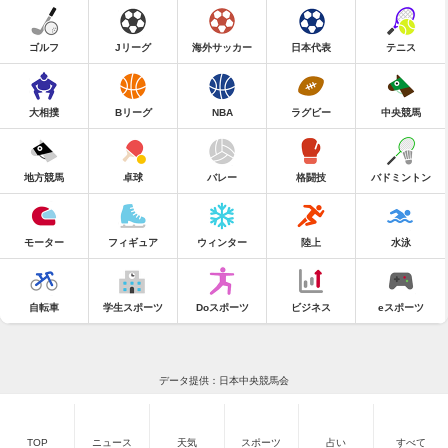
ゴルフ
Jリーグ
海外サッカー
日本代表
テニス
大相撲
Bリーグ
NBA
ラグビー
中央競馬
地方競馬
卓球
バレー
格闘技
バドミントン
モーター
フィギュア
ウィンター
陸上
水泳
自転車
学生スポーツ
Doスポーツ
ビジネス
eスポーツ
データ提供：日本中央競馬会
TOP
ニュース
天気
スポーツ
占い
すべて