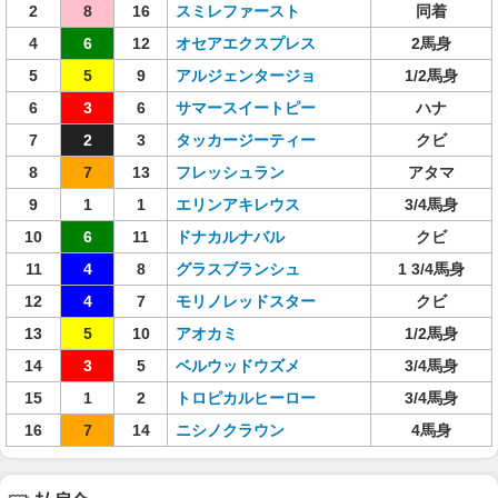
2
8
16
スミレファースト
同着
4
6
12
オセアエクスプレス
2馬身
5
5
9
アルジェンタージョ
1/2馬身
6
3
6
サマースイートピー
ハナ
7
2
3
タッカージーティー
クビ
8
7
13
フレッシュラン
アタマ
9
1
1
エリンアキレウス
3/4馬身
10
6
11
ドナカルナバル
クビ
11
4
8
グラスブランシュ
1 3/4馬身
12
4
7
モリノレッドスター
クビ
13
5
10
アオカミ
1/2馬身
14
3
5
ベルウッドウズメ
3/4馬身
15
1
2
トロピカルヒーロー
3/4馬身
16
7
14
ニシノクラウン
4馬身