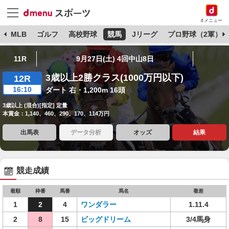
dメニュー
球
MLB
ゴルフ
高校野球
競馬
Jリーグ
プロ野球（2軍）
11R
9月27日(土) 4回中山8日
3歳以上2勝クラス(1000万円以下)
12R
16:10
ダート 右・1,200m 16頭
3歳以上 (混合)[指定] 定量
本賞金：1,140、460、290、170、114万円
出馬表
データ分析
オッズ
結果
競走成績
着順
枠番
馬番
馬名
着差
1
2
4
ワンダラー
1.11.4
2
8
15
ビッグドリーム
3/4馬身