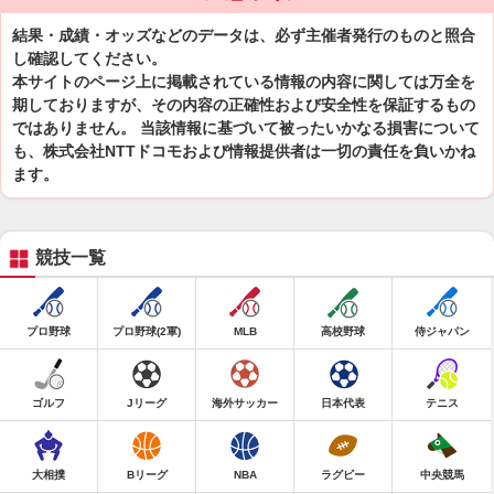
結果・成績・オッズなどのデータは、必ず主催者発行のものと照合
し確認してください。
本サイトのページ上に掲載されている情報の内容に関しては万全を
期しておりますが、その内容の正確性および安全性を保証するもの
ではありません。 当該情報に基づいて被ったいかなる損害について
も、株式会社NTTドコモおよび情報提供者は一切の責任を負いかね
ます。
競技一覧
プロ野球
プロ野球(2軍)
MLB
高校野球
侍ジャパン
ゴルフ
Jリーグ
海外サッカー
日本代表
テニス
大相撲
Bリーグ
NBA
ラグビー
中央競馬