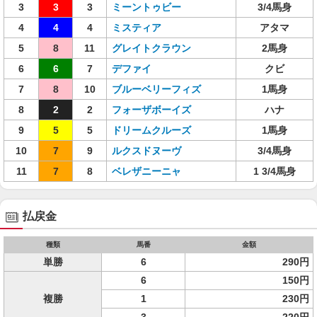
3
3
3
ミーントゥビー
3/4馬身
4
4
4
ミスティア
アタマ
5
8
11
グレイトクラウン
2馬身
6
6
7
デファイ
クビ
7
8
10
ブルーベリーフィズ
1馬身
8
2
2
フォーザボーイズ
ハナ
9
5
5
ドリームクルーズ
1馬身
10
7
9
ルクスドヌーヴ
3/4馬身
11
7
8
ベレザニーニャ
1 3/4馬身
払戻金
種類
馬番
金額
単勝
6
290円
6
150円
複勝
1
230円