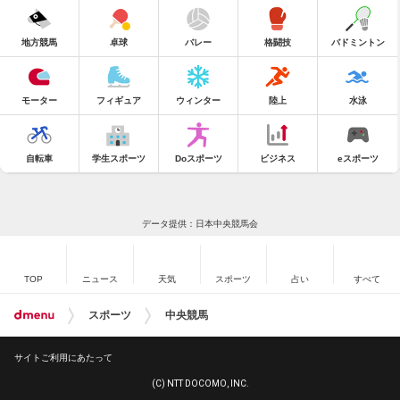
地方競馬
卓球
バレー
格闘技
バドミントン
モーター
フィギュア
ウィンター
陸上
水泳
自転車
学生スポーツ
Doスポーツ
ビジネス
eスポーツ
データ提供：日本中央競馬会
TOP
ニュース
天気
スポーツ
占い
すべて
スポーツ
中央競馬
サイトご利用にあたって
(C) NTT DOCOMO, INC.