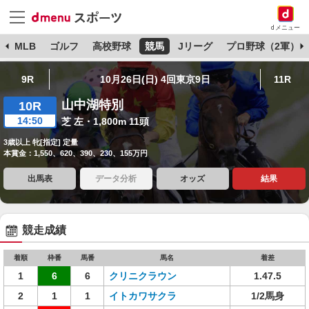
dメニュー
球
MLB
ゴルフ
高校野球
競馬
Jリーグ
プロ野球（2軍）
9R
10月26日(日) 4回東京9日
11R
山中湖特別
10R
14:50
芝 左・1,800m 11頭
3歳以上 牝[指定] 定量
本賞金：1,550、620、390、230、155万円
出馬表
データ分析
オッズ
結果
競走成績
着順
枠番
馬番
馬名
着差
1
6
6
クリニクラウン
1.47.5
2
1
1
イトカワサクラ
1/2馬身