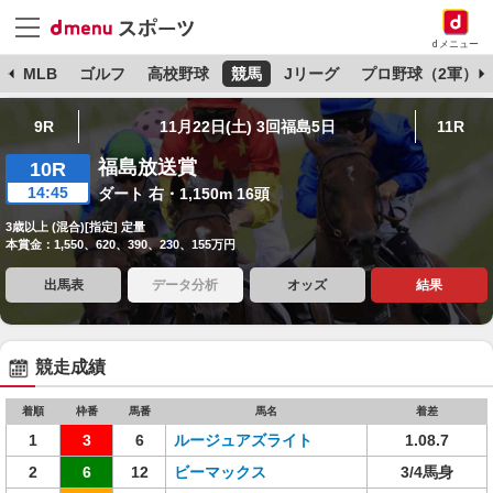
dメニュー
球
MLB
ゴルフ
高校野球
競馬
Jリーグ
プロ野球（2軍）
9R
11月22日(土) 3回福島5日
11R
福島放送賞
10R
14:45
ダート 右・1,150m 16頭
3歳以上 (混合)[指定] 定量
本賞金：1,550、620、390、230、155万円
出馬表
データ分析
オッズ
結果
競走成績
着順
枠番
馬番
馬名
着差
1
3
6
ルージュアズライト
1.08.7
2
6
12
ビーマックス
3/4馬身