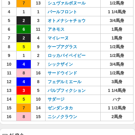
3
7
13
シュヴァルボヌール
1/2馬身
4
1
1
パールフロント
1 1/4馬身
5
2
3
オトメナシャチョウ
3/4馬身
6
6
11
アネモス
1馬身
7
2
4
マイレーヌ
1馬身
8
5
9
ケープアグラス
1/2馬身
9
1
2
ロッカバイベイビー
1/2馬身
10
4
7
シックザイン
3/4馬身
11
8
16
サードウインド
1/2馬身
12
4
8
フェデルミエール
3馬身
13
3
5
パルプフィクション
1 1/4馬身
14
5
10
サダージ
ハナ
15
7
14
ゼンダンタカ
1 1/2馬身
16
8
15
ニシノクラウン
2馬身