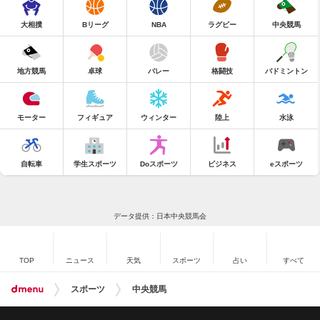
大相撲
Bリーグ
NBA
ラグビー
中央競馬
地方競馬
卓球
バレー
格闘技
バドミントン
モーター
フィギュア
ウィンター
陸上
水泳
自転車
学生スポーツ
Doスポーツ
ビジネス
eスポーツ
データ提供：日本中央競馬会
TOP
ニュース
天気
スポーツ
占い
すべて
スポーツ
中央競馬