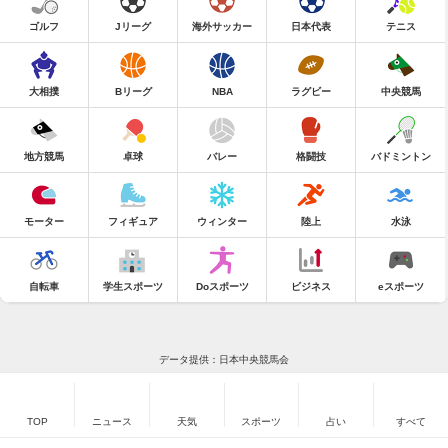
ゴルフ
Jリーグ
海外サッカー
日本代表
テニス
大相撲
Bリーグ
NBA
ラグビー
中央競馬
地方競馬
卓球
バレー
格闘技
バドミントン
モーター
フィギュア
ウィンター
陸上
水泳
自転車
学生スポーツ
Doスポーツ
ビジネス
eスポーツ
データ提供：日本中央競馬会
TOP
ニュース
天気
スポーツ
占い
すべて