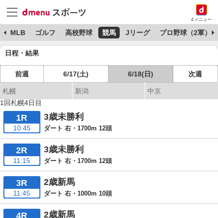
dメニュー
球
MLB
ゴルフ
高校野球
競馬
Jリーグ
プロ野球（2軍）
日程・結果
前週
6/17(土)
6/18(日)
次週
札幌
新潟
中京
1回札幌4日目
3歳未勝利
1R
10:45
ダート 右・1700m 12頭
3歳未勝利
2R
11:15
ダート 右・1700m 12頭
2歳新馬
3R
11:45
ダート 右・1000m 10頭
2歳新馬
4R