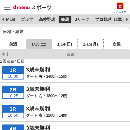
dメニュー
球
MLB
ゴルフ
高校野球
競馬
Jリーグ
プロ野球（2軍）
日程・結果
前週
1/13(土)
1/14(日)
1/15(月)
次週
中山
京都
1回京都4日目
3歳未勝利
1R
10:00
ダート 右・1400m 15頭
3歳未勝利
2R
10:25
ダート 右・1800m 12頭
3歳未勝利
3R
10:50
ダート 右・1200m 14頭
3歳未勝利
4R