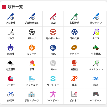
競技一覧
プロ野球
プロ野球(2軍)
MLB
高校野球
侍ジャパン
ゴルフ
Jリーグ
海外サッカー
日本代表
テニス
大相撲
Bリーグ
NBA
ラグビー
中央競馬
地方競馬
卓球
バレー
格闘技
バドミントン
モーター
フィギュア
ウィンター
陸上
水泳
自転車
学生スポーツ
Doスポーツ
ビジネス
eスポーツ