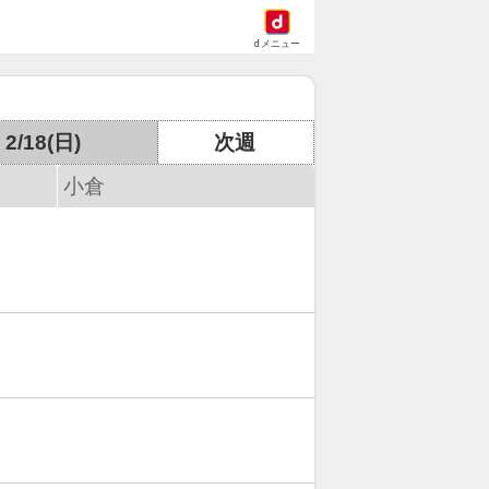
dメニュー
2/18(日)
次週
小倉