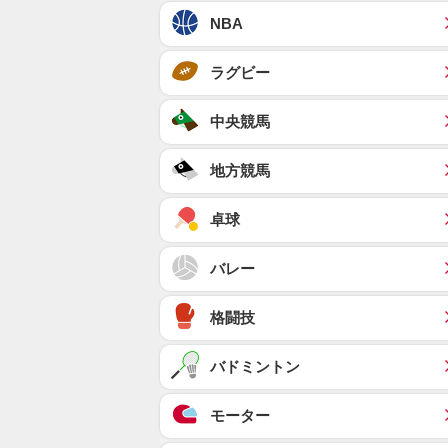
NBA
ラグビー
中央競馬
地方競馬
卓球
バレー
格闘技
バドミントン
モーター