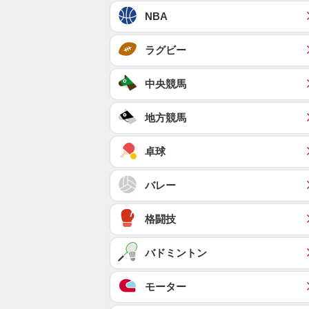
NBA
ラグビー
中央競馬
地方競馬
卓球
バレー
格闘技
バドミントン
モーター