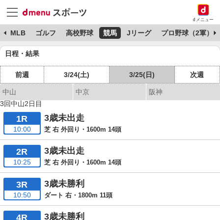
dメニュー
球
MLB
ゴルフ
高校野球
競馬
Jリーグ
プロ野球（2軍）
日程・結果
前週
3/24(土)
3/25(日)
次週
中山
中京
阪神
3回中山2日目
3歳未出走
1R
10:00
芝 右 外回り・1600m 14頭
3歳未出走
2R
10:25
芝 右 外回り・1600m 14頭
3歳未勝利
3R
10:50
ダート 右・1800m 11頭
3歳未勝利
4R