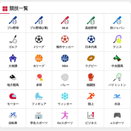
競技一覧
プロ野球
プロ野球(2軍)
MLB
高校野球
侍ジャパン
ゴルフ
Jリーグ
海外サッカー
日本代表
テニス
大相撲
Bリーグ
NBA
ラグビー
中央競馬
地方競馬
卓球
バレー
格闘技
バドミントン
モーター
フィギュア
ウィンター
陸上
水泳
自転車
学生スポーツ
Doスポーツ
ビジネス
eスポーツ