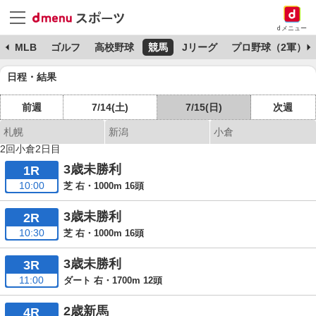
dメニュー
球
MLB
ゴルフ
高校野球
競馬
Jリーグ
プロ野球（2軍）
日程・結果
前週
7/14(土)
7/15(日)
次週
札幌
新潟
小倉
2回小倉2日目
3歳未勝利
1R
10:00
芝 右・1000m 16頭
3歳未勝利
2R
10:30
芝 右・1000m 16頭
3歳未勝利
3R
11:00
ダート 右・1700m 12頭
2歳新馬
4R