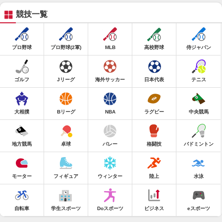
競技一覧
プロ野球
プロ野球(2軍)
MLB
高校野球
侍ジャパン
ゴルフ
Jリーグ
海外サッカー
日本代表
テニス
大相撲
Bリーグ
NBA
ラグビー
中央競馬
地方競馬
卓球
バレー
格闘技
バドミントン
モーター
フィギュア
ウィンター
陸上
水泳
自転車
学生スポーツ
Doスポーツ
ビジネス
eスポーツ