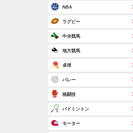
NBA
ラグビー
中央競馬
地方競馬
卓球
バレー
格闘技
バドミントン
モーター