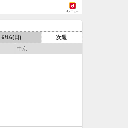
dメニュー
6/16(日)
次週
中京