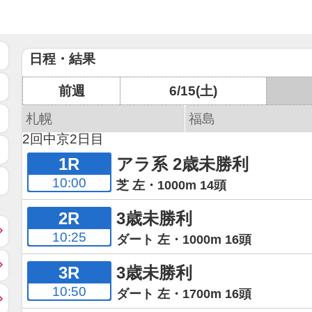
日程・結果
前週
6/15(土)
札幌
福島
2回中京2日目
1R
アラ系 2歳未勝利
10:00
芝 左・1000m 14頭
2R
3歳未勝利
10:25
ダート 左・1000m 16頭
3R
3歳未勝利
10:50
ダート 左・1700m 16頭