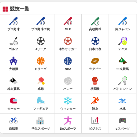
競技一覧
プロ野球
プロ野球(2軍)
MLB
高校野球
侍ジャパン
ゴルフ
Jリーグ
海外サッカー
日本代表
テニス
大相撲
Bリーグ
NBA
ラグビー
中央競馬
地方競馬
卓球
バレー
格闘技
バドミントン
モーター
フィギュア
ウィンター
陸上
水泳
自転車
学生スポーツ
Doスポーツ
ビジネス
eスポーツ