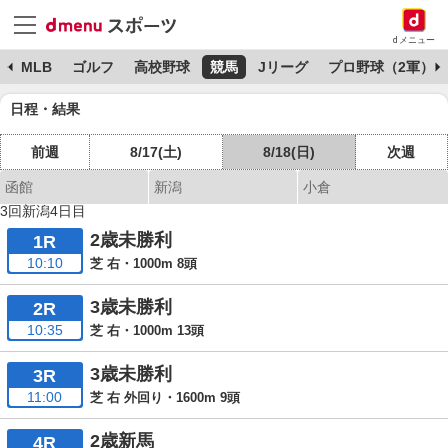
dメニュー
球
MLB
ゴルフ
高校野球
競馬
Jリーグ
プロ野球（2軍）
日程・結果
前週
8/17(土)
8/18(日)
次週
函館
新潟
小倉
3回新潟4日目
2歳未勝利
1R
10:10
芝 右・1000m 8頭
3歳未勝利
2R
10:35
芝 右・1000m 13頭
3歳未勝利
3R
11:00
芝 右 外回り・1600m 9頭
2歳新馬
4R