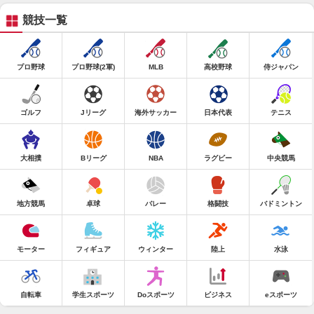
競技一覧
プロ野球
プロ野球(2軍)
MLB
高校野球
侍ジャパン
ゴルフ
Jリーグ
海外サッカー
日本代表
テニス
大相撲
Bリーグ
NBA
ラグビー
中央競馬
地方競馬
卓球
バレー
格闘技
バドミントン
モーター
フィギュア
ウィンター
陸上
水泳
自転車
学生スポーツ
Doスポーツ
ビジネス
eスポーツ