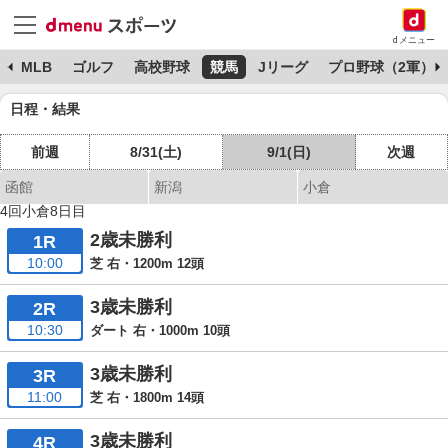
dメニュー
球
MLB
ゴルフ
高校野球
競馬
Jリーグ
プロ野球（2軍）
日程・結果
前週
8/31(土)
9/1(日)
次週
函館
新潟
小倉
4回小倉8日目
2歳未勝利
1R
10:00
芝 右・1200m 12頭
3歳未勝利
2R
10:30
ダート 右・1000m 10頭
3歳未勝利
3R
11:00
芝 右・1800m 14頭
3歳未勝利
4R