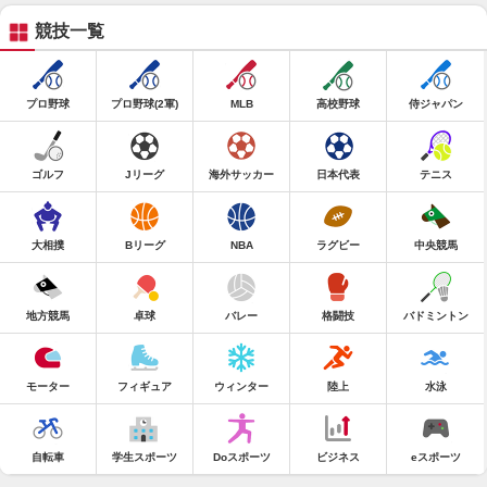
競技一覧
プロ野球
プロ野球(2軍)
MLB
高校野球
侍ジャパン
ゴルフ
Jリーグ
海外サッカー
日本代表
テニス
大相撲
Bリーグ
NBA
ラグビー
中央競馬
地方競馬
卓球
バレー
格闘技
バドミントン
モーター
フィギュア
ウィンター
陸上
水泳
自転車
学生スポーツ
Doスポーツ
ビジネス
eスポーツ