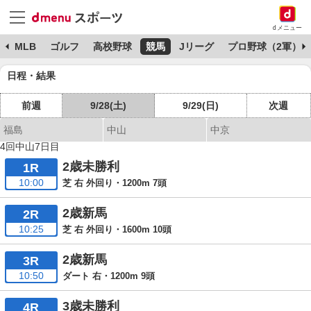
dメニュー
球
MLB
ゴルフ
高校野球
競馬
Jリーグ
プロ野球（2軍）
日程・結果
前週
9/28(土)
9/29(日)
次週
福島
中山
中京
4回中山7日目
2歳未勝利
1R
10:00
芝 右 外回り・1200m 7頭
2歳新馬
2R
10:25
芝 右 外回り・1600m 10頭
2歳新馬
3R
10:50
ダート 右・1200m 9頭
3歳未勝利
4R